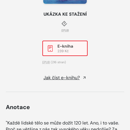
UKÁZKA KE STAŽENÍ
EPUB
E-kniha
239 Kč
EPUB
(216 stran)
Jak číst e-knihu?
Anotace
"Každé lidské tělo se může dožít 120 let. Ano, i to vaše.
Proč se většina z nás tak vysokého věku nedožije? Za