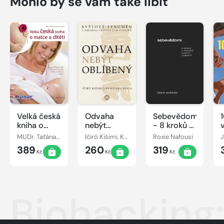
Mohlo by se vám také líbit
Velká česká
Odvaha
Sebevědomí
kniha o
nebýt
- 8 kroků k
matce a
oblíbený
poznání
MUDr. Taťána Hanáková
Ičiró Kišimi, Koga Fumitake
Roxie Nafousi
dítěti
vlastní
389
260
319
hodnoty
Kč
Kč
Kč
Biohacking: