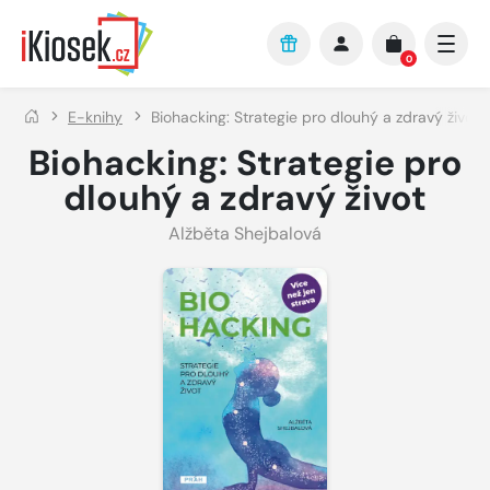
Přejít na hlavní obsah
0
E-knihy
Biohacking: Strategie pro dlouhý a zdravý život
Biohacking: Strategie pro
dlouhý a zdravý život
Alžběta Shejbalová