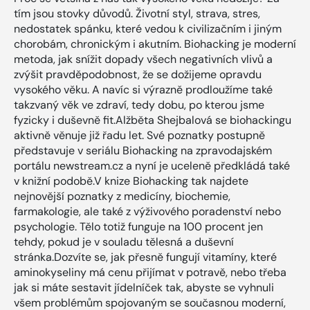
tím jsou stovky důvodů. Životní styl, strava, stres,
nedostatek spánku, které vedou k civilizačním i jiným
chorobám, chronickým i akutním. Biohacking je moderní
metoda, jak snížit dopady všech negativních vlivů a
zvýšit pravděpodobnost, že se dožijeme opravdu
vysokého věku. A navíc si výrazně prodloužíme také
takzvaný věk ve zdraví, tedy dobu, po kterou jsme
fyzicky i duševně fit.Alžběta Shejbalová se biohackingu
aktivně věnuje již řadu let. Své poznatky postupně
představuje v seriálu Biohacking na zpravodajském
portálu newstream.cz a nyní je uceleně předkládá také
v knižní podobě.V knize Biohacking tak najdete
nejnovější poznatky z medicíny, biochemie,
farmakologie, ale také z výživového poradenství nebo
psychologie. Tělo totiž funguje na 100 procent jen
tehdy, pokud je v souladu tělesná a duševní
stránka.Dozvíte se, jak přesně fungují vitamíny, které
aminokyseliny má cenu přijímat v potravě, nebo třeba
jak si máte sestavit jídelníček tak, abyste se vyhnuli
všem problémům spojovaným se současnou moderní,