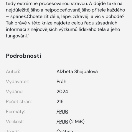
tedy extrémně procesovanou stravou. A dojde také na
nejdůležitějšího a nejpodceňovanějšího přítele každého
– spánek.Chcete žít déle, lépe, zdravěji a víc v pohodě?
Tak právě v této knize najdete celou řadu zásadních
informací z nejnovějších výzkumů lidského těla a jeho
fungování."
Podrobnosti
Autoři:
Alžběta Shejbalová
Vydavatel:
Práh
Vydáno:
2024
Počet stran:
216
Formáty:
EPUB
Velikost:
EPUB
(2 MiB)
Jazyk:
Čeština