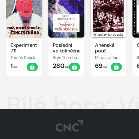
Experiment
Poslední
Anenská
711
velkokněžna
pouť
Tomáš Dušek
Bryn Thurnbullová
Miroslav Jandovský
1
280
69
Kč
Kč
Kč
Bílá hora: V