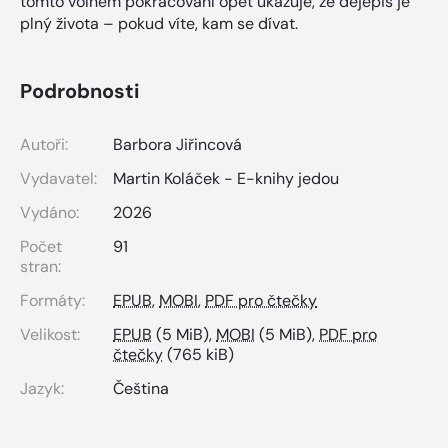
tomto volném pokračování opět ukazuje, že dějepis je
plný života – pokud víte, kam se dívat.
Podrobnosti
Autoři:
Barbora Jiřincová
Vydavatel:
Martin Koláček - E-knihy jedou
Vydáno:
2026
Počet
91
stran:
Formáty:
EPUB
,
MOBI
,
PDF pro čtečky
Velikost:
EPUB
(5 MiB),
MOBI
(5 MiB),
PDF pro
čtečky
(765 kiB)
Jazyk:
Čeština