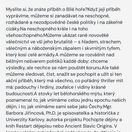
Myslíte si, že znáte příběh o Bílé hoře?Když její příběh
vyprávíme, můžeme si zanadávat na neschopné,
rozhádané a nezodpovědné české politiky i na zákeřné
cizáky.Na neschopného krále i na toho
všehoschopného.Můžeme ukázat raně novověké
válečnictví ve vší jeho brutalitě – s hladem, strachem,
válečným a náboženským zápalem i skvrnitým tyfem,
který kosí celé armády.A můžeme se rozvášnit nad
běžným nešvarem politiků každé doby: chceme
výsledky, ale nechce se nám pouštět korunu.Ale také
můžeme sledovat, číst, snažit se pochopit a užít si ten
akční příběh, který má všechno, co pořádný thriller mít
má: padouchy i hrdiny, zoufalce i vidiny krásné
budoucnosti.A stovky let bělohorského mýtu, který
poznamenal to, jak vnímáme celou jednu epochu našich
dějin, i to, jak vnímáme sami sebe jako Čechy.Mgr.
Barbora Jiřincová, Ph.D. je spisovatelka a historička z
Univerzity Karlovy, autorka projektu Pochopte dějiny a
knih Restart dějepisu nebo Ancient Slavic Origins. V