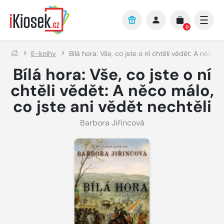
Přejít na hlavní obsah
0
E-knihy
Bílá hora: Vše, co jste o ní chtěli vědět: A něco m
Bílá hora: Vše, co jste o ní
chtěli vědět: A něco málo,
co jste ani vědět nechtěli
Barbora Jiřincová