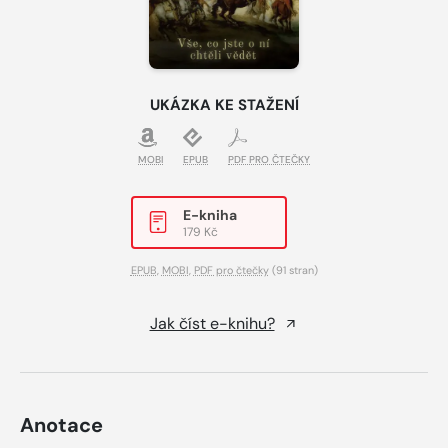
UKÁZKA KE STAŽENÍ
MOBI
EPUB
PDF PRO ČTEČKY
E-kniha
179 Kč
EPUB
,
MOBI
,
PDF pro čtečky
(91 stran)
Jak číst e-knihu?
Anotace