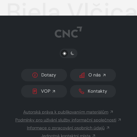
Biela Vlčic
PŘEPNOUT SVĚTLÝ/TMAVÝ REŽIM
Dotazy
O nás
VOP
Kontakty
Autorská práva k publikovaným materiálům
Podmínky pro užívání služby informační společnosti
Informace o zpracování osobních údajů
Jednotná kontaktní místa