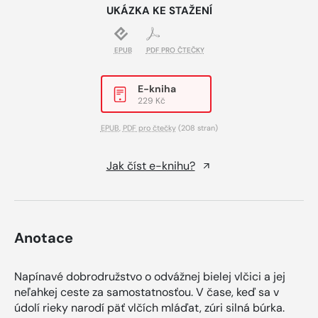
UKÁZKA KE STAŽENÍ
EPUB
PDF PRO ČTEČKY
E-kniha
229 Kč
EPUB
,
PDF pro čtečky
(208 stran)
Jak číst e-knihu?
Anotace
Napínavé dobrodružstvo o odvážnej bielej vlčici a jej
neľahkej ceste za samostatnosťou. V čase, keď sa v
údolí rieky narodí päť vlčích mláďat, zúri silná búrka.