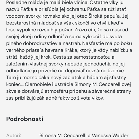
Posledné mláďa je malá biela vlčica. Ostatné vlky ju
nazvú Päťka a prisľúbia jej ochranu. Päťka sa túži stať
vodcom svorky, rovnako ako jej otec Široká papuľa. Jej
bezstarostná mladosť sa však skončí vo chvíli, keď v
lese vypukne rozsiahly požiar. Zrazu cíti, že sa musí od
svojej vlčej rodiny odlúčiť a sama vykročiť do sveta
plného dobrodružstiev a nástrah. Našťastie má po boku
verného priateľa havrana Kráka, ktorý je vždy nablízku a
stráži každý jej krok. Cesta za samostatnosťou a
založením vlastnej svorky nebude jednoduchá, no jej
odhodlanie ju privedie na doposiaľ neznáme územie.
Tam ju možno čaká nový začiatok a hádam aj šťastný
koniec... Čiernobiele ilustrácie Simony M. Ceccarelliovej
skvele dotvárajú atmosféru príbehu a záverečné strany
zas približujú základné fakty zo života vlkov.
Podrobnosti
Autoři:
Simona M. Ceccarelli a Vanessa Walder