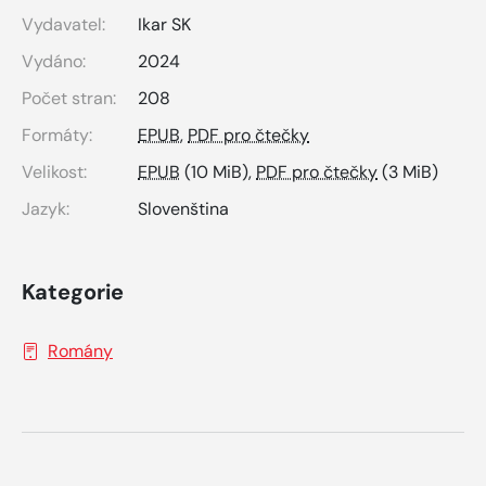
Vydavatel:
Ikar SK
Vydáno:
2024
Počet stran:
208
Formáty:
EPUB
,
PDF pro čtečky
Velikost:
EPUB
(10 MiB),
PDF pro čtečky
(3 MiB)
Jazyk:
Slovenština
Kategorie
Romány