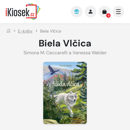
Přejít na hlavní obsah
0
E-knihy
Biela Vlčica
Biela Vlčica
Simona M. Ceccarelli a Vanessa Walder