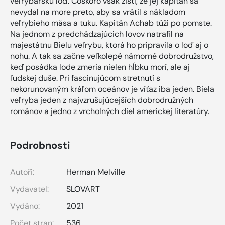
veľrybársku loď. Čoskoro však zistí, že jej kapitán sa
nevydal na more preto, aby sa vrátil s nákladom
veľrybieho mäsa a tuku. Kapitán Achab túži po pomste.
Na jednom z predchádzajúcich lovov natrafil na
majestátnu Bielu veľrybu, ktorá ho pripravila o loď aj o
nohu. A tak sa začne veľkolepé námorné dobrodružstvo,
keď posádka lode zmeria nielen hĺbku morí, ale aj
ľudskej duše. Pri fascinujúcom stretnutí s
nekorunovaným kráľom oceánov je víťaz iba jeden. Biela
veľryba jeden z najvzrušujúcejších dobrodružných
románov a jedno z vrcholných diel americkej literatúry.
Podrobnosti
Autoři:
Herman Melville
Vydavatel:
SLOVART
Vydáno:
2021
Počet stran:
536