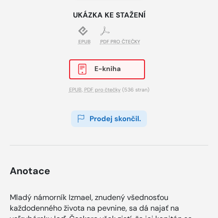
UKÁZKA KE STAŽENÍ
EPUB
PDF PRO ČTEČKY
E-kniha
EPUB
,
PDF pro čtečky
(536 stran)
Prodej skončil.
Anotace
Mladý námorník Izmael, znudený všednosťou
každodenného života na pevnine, sa dá najať na