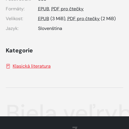
Formáty:
EPUB
,
PDF pro čtečky
Velikost:
EPUB
(3 MiB),
PDF pro čtečky
(2 MiB)
Jazyk:
Slovenština
Kategorie
Klasická literatura
Biela veľry