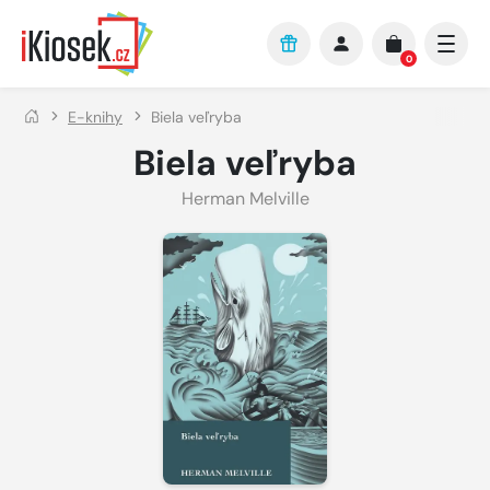
Přejít na hlavní obsah
0
E-knihy
Biela veľryba
Biela veľryba
Herman Melville