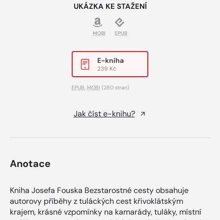
UKÁZKA KE STAŽENÍ
MOBI
EPUB
E-kniha
239 Kč
EPUB
,
MOBI
(280 stran)
Jak číst e-knihu?
Anotace
Kniha Josefa Fouska Bezstarostné cesty obsahuje
autorovy příběhy z tuláckých cest křivoklátským
krajem, krásné vzpomínky na kamarády, tuláky, místní