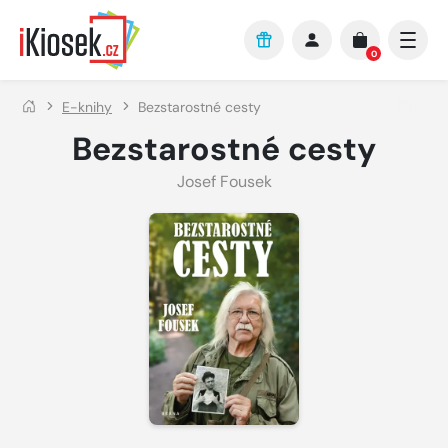
Přejít na hlavní obsah
0
E-knihy
Bezstarostné cesty
Bezstarostné cesty
Josef Fousek