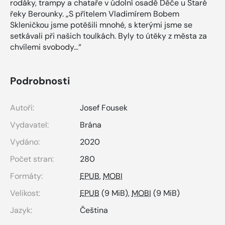
rodáky, trampy a chataře v údolní osadě Děče u Staré
řeky Berounky. „S přítelem Vladimírem Bobem
Skleničkou jsme potěšili mnohé, s kterými jsme se
setkávali při našich toulkách. Byly to útěky z města za
chvílemi svobody…“
Podrobnosti
Autoři:
Josef Fousek
Vydavatel:
Brána
Vydáno:
2020
Počet stran:
280
Formáty:
EPUB
,
MOBI
Velikost:
EPUB
(9 MiB),
MOBI
(9 MiB)
Jazyk:
Čeština