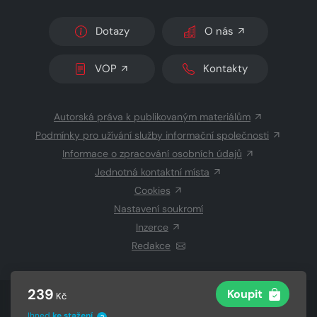
Dotazy
O nás
VOP
Kontakty
Autorská práva k publikovaným materiálům
Podmínky pro užívání služby informační společnosti
Informace o zpracování osobních údajů
Jednotná kontaktní místa
Cookies
Nastavení soukromí
Inzerce
Redakce
239
Koupit
Kč
© 2026 Copyright
CZECH NEWS CENTER a.s.
a dodavatelé
obsahu
Ihned
ke stažení