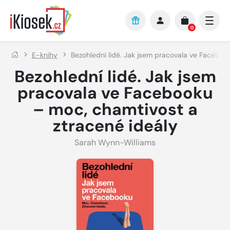
Přejít na hlavní obsah
0
E-knihy
Bezohlední lidé. Jak jsem pracovala ve Faceboo
Bezohlední lidé. Jak jsem
pracovala ve Facebooku
– moc, chamtivost a
ztracené ideály
Sarah Wynn-Williams