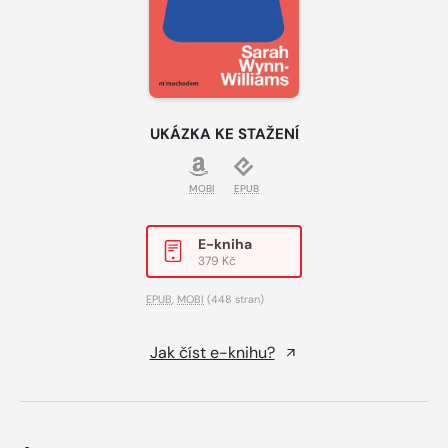
UKÁZKA KE STAŽENÍ
MOBI
EPUB
E-kniha
379 Kč
EPUB
,
MOBI
(448 stran)
Jak číst e-knihu?