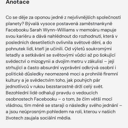
Anotace
Co se děje za oponou jedné z nejvlivnějších společností
planety? Bývalá vysoce postavená zaměstnankyně
Facebooku Sarah Wynn-Williams v memoáru mapuje
svou kariéru a dává nahlédnout do rozhodnutí, která v
posledních desetiletích ovlivnila světové dění, a do
pohnutek lidí, kteří je učinili. Od výletů soukromými
letadly a setkávání se světovými vůdci až po šokující
svědectví o mizogynii a dvojím metru v zákulisí – její
strhující a často absurdní vyprávění odkrývá osobní i
politické důsledky neomezené moci a prohnilé firemní
kultury a je svědectvím toho, jak pouhých pár
jednotlivců v rukou bezstarostně drží celý svět.
Bezohlední lidé odhalují pravdu o vedoucích
osobnostech Facebooku – o tom, že čím větší mocí
vládnou, tím méně se starají o následky svého jednání –
a jsou neúprosným pohledem na roli, kterou v našich
životech zaujala sociální média.