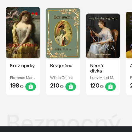
Krev upírky
Bez jména
Němá
dívka
Florence Marryat
Wilkie Collins
Lucy Maud Montgomery
198
210
120
Kč
Kč
Kč
Bezmocný