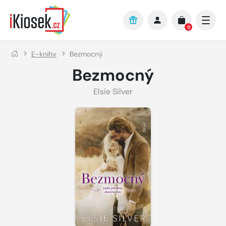
Přejít na hlavní obsah
0
E-knihy
Bezmocný
Bezmocný
Elsie Silver