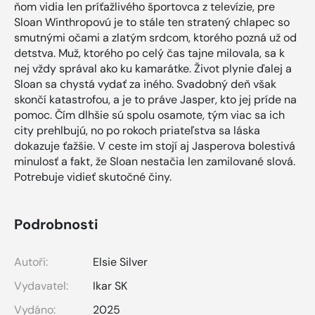
ňom vidia len príťažlivého športovca z televízie, pre
Sloan Winthropovú je to stále ten stratený chlapec so
smutnými očami a zlatým srdcom, ktorého pozná už od
detstva. Muž, ktorého po celý čas tajne milovala, sa k
nej vždy správal ako ku kamarátke. Život plynie ďalej a
Sloan sa chystá vydať za iného. Svadobný deň však
skončí katastrofou, a je to práve Jasper, kto jej príde na
pomoc. Čím dlhšie sú spolu osamote, tým viac sa ich
city prehlbujú, no po rokoch priateľstva sa láska
dokazuje ťažšie. V ceste im stojí aj Jasperova bolestivá
minulosť a fakt, že Sloan nestačia len zamilované slová.
Potrebuje vidieť skutočné činy.
Podrobnosti
Autoři:
Elsie Silver
Vydavatel:
Ikar SK
Vydáno:
2025