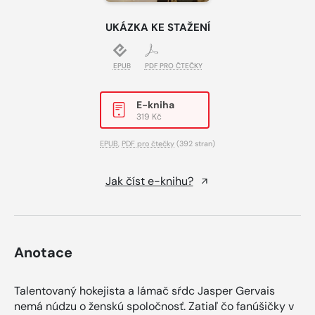
UKÁZKA KE STAŽENÍ
EPUB
PDF PRO ČTEČKY
E-kniha
319 Kč
EPUB
,
PDF pro čtečky
(392 stran)
Jak číst e-knihu?
Anotace
Talentovaný hokejista a lámač sŕdc Jasper Gervais
nemá núdzu o ženskú spoločnosť. Zatiaľ čo fanúšičky v