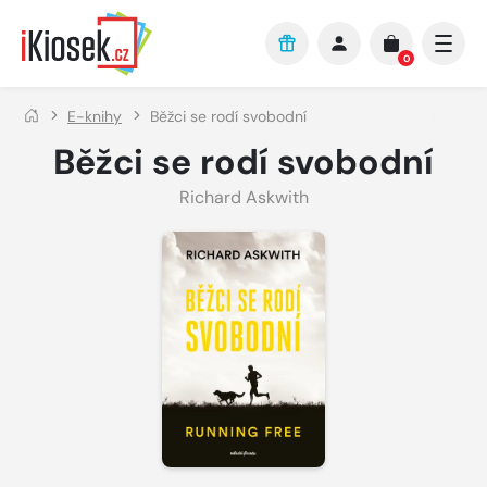
Přejít na hlavní obsah
0
E-knihy
Běžci se rodí svobodní
Běžci se rodí svobodní
Richard Askwith