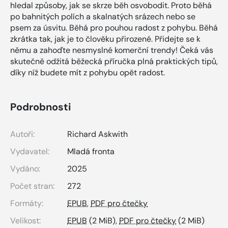
hledal způsoby, jak se skrze běh osvobodit. Proto běhá
po bahnitých polích a skalnatých srázech nebo se
psem za úsvitu. Běhá pro pouhou radost z pohybu. Běhá
zkrátka tak, jak je to člověku přirozené. Přidejte se k
němu a zahoďte nesmyslné komerční trendy! Čeká vás
skutečně odžitá běžecká příručka plná praktických tipů,
díky níž budete mít z pohybu opět radost.
Podrobnosti
Autoři:
Richard Askwith
Vydavatel:
Mladá fronta
Vydáno:
2025
Počet stran:
272
Formáty:
EPUB
,
PDF pro čtečky
Velikost:
EPUB
(2 MiB),
PDF pro čtečky
(2 MiB)