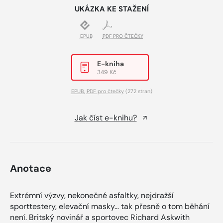
UKÁZKA KE STAŽENÍ
EPUB
PDF PRO ČTEČKY
E-kniha
349 Kč
EPUB
,
PDF pro čtečky
(272 stran)
Jak číst e-knihu?
Anotace
Extrémní výzvy, nekonečné asfaltky, nejdražší
sporttestery, elevační masky… tak přesně o tom běhání
není. Britský novinář a sportovec Richard Askwith