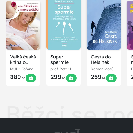
Velká česká
Super
Cesta do
kniha o
spermie
Helsinek
matce a
MUDr. Taťána Hanáková
prof. Peter Humaidan
Roman Mazůrek
dítěti
389
299
259
Kč
Kč
Kč
Běžci se ro