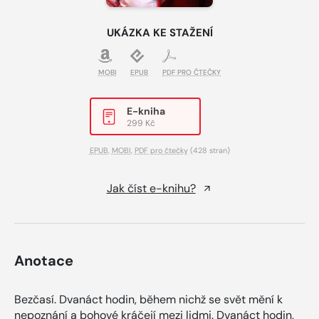
UKÁZKA KE STAŽENÍ
MOBI
EPUB
PDF PRO ČTEČKY
E-kniha
299 Kč
EPUB
,
MOBI
,
PDF pro čtečky
(428 stran)
Jak číst e-knihu?
Anotace
Bezčasí. Dvanáct hodin, během nichž se svět mění k
nepoznání a bohové kráčejí mezi lidmi. Dvanáct hodin,