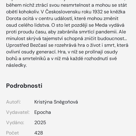
během nichž ztrácí svou nesmrtelnost a mohou se stát
obětí kohokoliv. V Československu roku 1932 se kněžka
Dorota ocitá v centru událostí, které mohou změnit
osud celého lidstva. O sto let později se Meda vydává
proti proudu času, aby zabránila smrtící pandemii. Ale
minulost skrývá tajemství schopná zničit budoucnost...
Uprostřed Bezčasí se rozehrává hra o život i smrt, která
ovlivní osudy generací. Hra, v níž se prolínají osudy
bohů a smrtelníků a v níž má každé rozhodnutí své
následky.
Podrobnosti
Autoři:
Kristýna Sněgoňová
Vydavatel:
Epocha
Vydáno:
2025
Počet
428