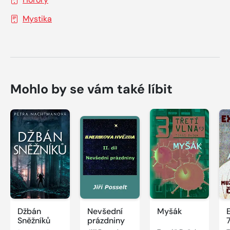
Mystika
Mohlo by se vám také líbit
Džbán
Nevšední
Myšák
Sněžníků
prázdniny
7