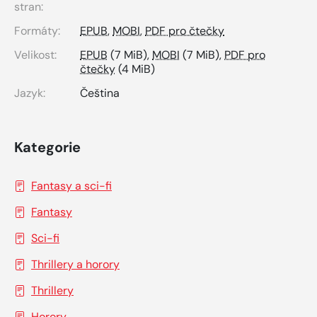
stran:
Formáty:
EPUB
,
MOBI
,
PDF pro čtečky
Velikost:
EPUB
(7 MiB),
MOBI
(7 MiB),
PDF pro
čtečky
(4 MiB)
Jazyk:
Čeština
Kategorie
Fantasy a sci-fi
Fantasy
Sci-fi
Thrillery a horory
Thrillery
Horory