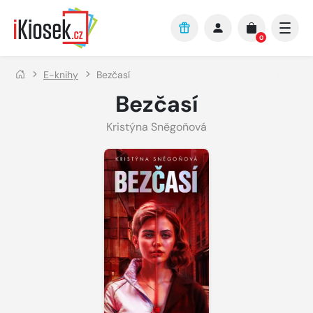
Přejít na hlavní obsah
0
E-knihy
Bezčasí
Bezčasí
Kristýna Sněgoňová