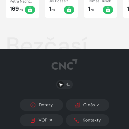
Petra Nachtmanová
Jiří Posselt
Tomáš Dušek
169
1
1
1
Kč
Kč
Kč
Bezčasí
PŘEPNOUT SVĚTLÝ/TMAVÝ REŽIM
Dotazy
O nás
VOP
Kontakty