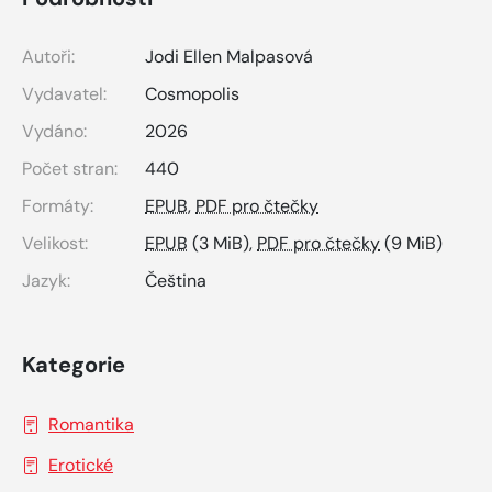
Autoři:
Jodi Ellen Malpasová
Vydavatel:
Cosmopolis
Vydáno:
2026
Počet stran:
440
Formáty:
EPUB
,
PDF pro čtečky
Velikost:
EPUB
(3 MiB),
PDF pro čtečky
(9 MiB)
Jazyk:
Čeština
Kategorie
Romantika
Erotické