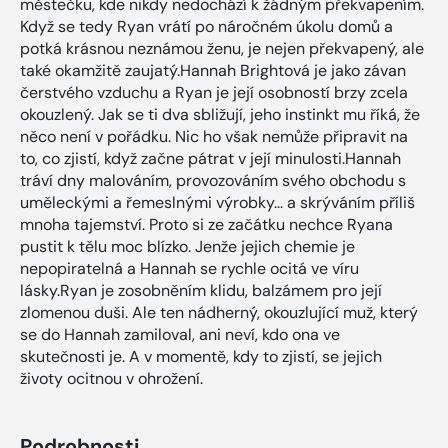
městečku, kde nikdy nedochází k žádným překvapením.
Když se tedy Ryan vrátí po náročném úkolu domů a
potká krásnou neznámou ženu, je nejen překvapený, ale
také okamžitě zaujatý.Hannah Brightová je jako závan
čerstvého vzduchu a Ryan je její osobností brzy zcela
okouzlený. Jak se ti dva sbližují, jeho instinkt mu říká, že
něco není v pořádku. Nic ho však nemůže připravit na
to, co zjistí, když začne pátrat v její minulosti.Hannah
tráví dny malováním, provozováním svého obchodu s
uměleckými a řemeslnými výrobky... a skrýváním příliš
mnoha tajemství. Proto si ze začátku nechce Ryana
pustit k tělu moc blízko. Jenže jejich chemie je
nepopiratelná a Hannah se rychle ocitá ve víru
lásky.Ryan je zosobněním klidu, balzámem pro její
zlomenou duši. Ale ten nádherný, okouzlující muž, který
se do Hannah zamiloval, ani neví, kdo ona ve
skutečnosti je. A v momentě, kdy to zjistí, se jejich
životy ocitnou v ohrožení.
Podrobnosti