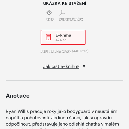
UKÁZKA KE STAŽENÍ
EPUB
PDF PRO ČTEČKY
E-kniha
424 Kč
EPUB
,
PDF pro čtečky
(440 stran)
Jak číst e-knihu?
Anotace
Ryan Willis pracuje roky jako bodyguard v neustálém
napětí a pohotovosti. Jedinou šanci, jak si opravdu
odpočinout, představuje jeho odlehlá chatka v malém