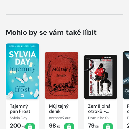
Mohlo by se vám také líbit
Tajemný
Můj tajný
Země plná
pan Frost
deník
otroků -
Pravda o
Sylvia Day
neznámý autor
Dominika Svobodová
E
(vašich)
200
98
79
mužích
Kč
Kč
Kč