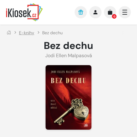
Přejít na hlavní obsah
0
E-knihy
Bez dechu
Bez dechu
Jodi Ellen Malpasová