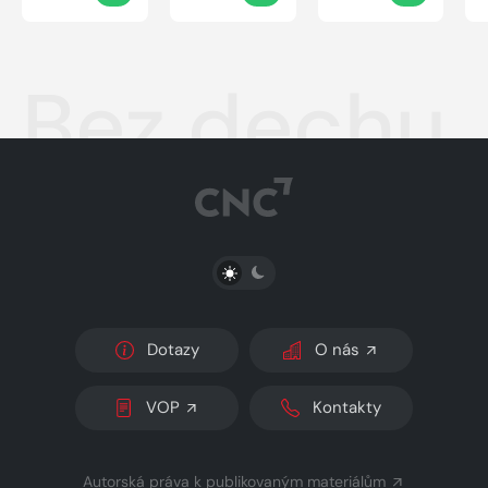
Bez dechu
PŘEPNOUT SVĚTLÝ/TMAVÝ REŽIM
Dotazy
O nás
VOP
Kontakty
Autorská práva k publikovaným materiálům