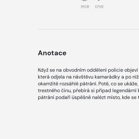
MOBI
EPUB
Anotace
Když se na obvodním oddělení policie objeví 
která odjela na návštěvu kamarádky a po níž s
okamžitě rozsáhlé pátrání. Poté, co se ukáže,
trestného činu, přebírá si případ legendárn
pátrání podaří úspěšně nalézt místo, kde se 