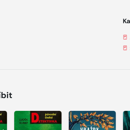
Ka
íbit