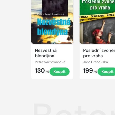
Nezvěstná
Poslední zvoně
blondýna
pro vraha
Petra Nachtmanová
Jana Hrabovská
130
199
Koupit
Koupit
Kč
Kč