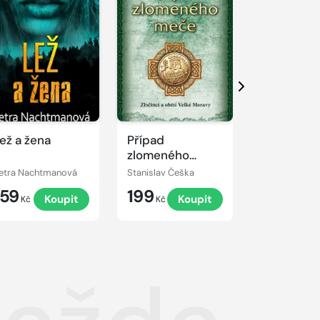
Další
ež a žena
Případ
Ticháček
zlomeného
meče
etra Nachtmanová
Stanislav Češka
Veronika Čer
159
199
199
Koupit
Koupit
K
Kč
Kč
Kč