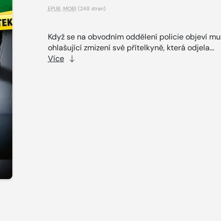
EPUB
,
MOBI
(248 stran)
Když se na obvodním oddělení policie objeví mu
ohlašující zmizení své přítelkyně, která odjela...
Více