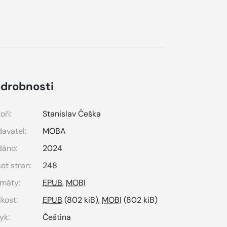
drobnosti
oři:
Stanislav Češka
avatel:
MOBA
dáno:
2024
et stran:
248
máty:
EPUB
,
MOBI
ikost:
EPUB
(802 kiB),
MOBI
(802 kiB)
yk:
Čeština