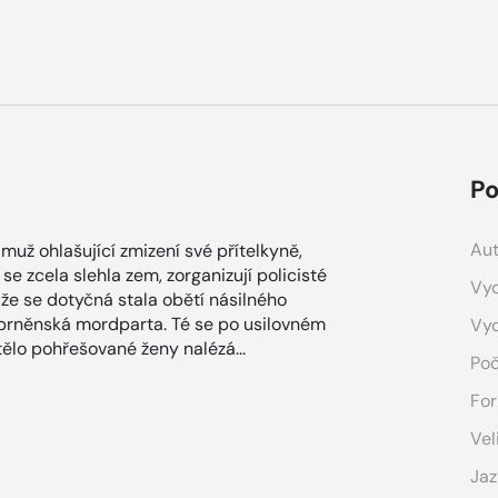
Po
Aut
muž ohlašující zmizení své přítelkyně,
e zcela slehla zem, zorganizují policisté
Vyd
 že se dotyčná stala obětí násilného
í brněnská mordparta. Té se po usilovném
Vy
tělo pohřešované ženy nalézá...
Poč
For
Vel
Jaz