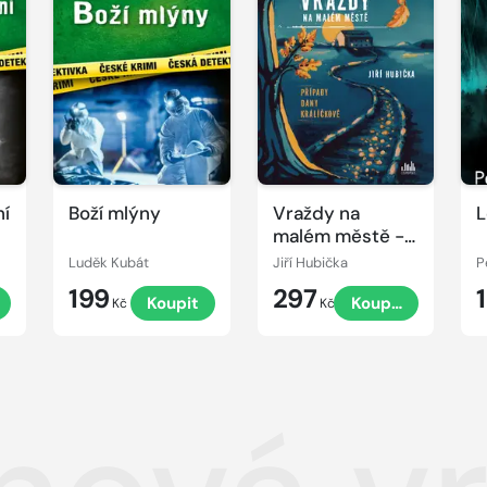
ní
Boží mlýny
Vraždy na
L
malém městě -
Případy Dany
Luděk Kubát
Jiří Hubička
P
Králíčkové
199
297
Koupit
Koupit
Kč
Kč