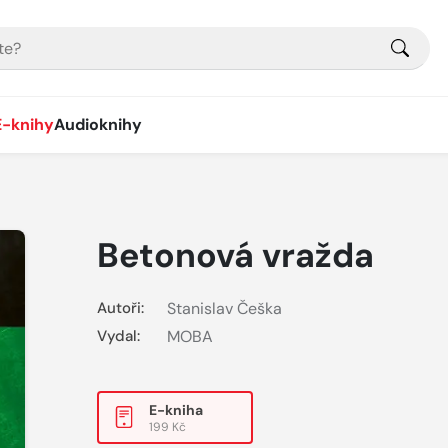
E-knihy
Audioknihy
Betonová vražda
Autoři:
Stanislav Češka
Vydal:
MOBA
E-kniha
199 Kč