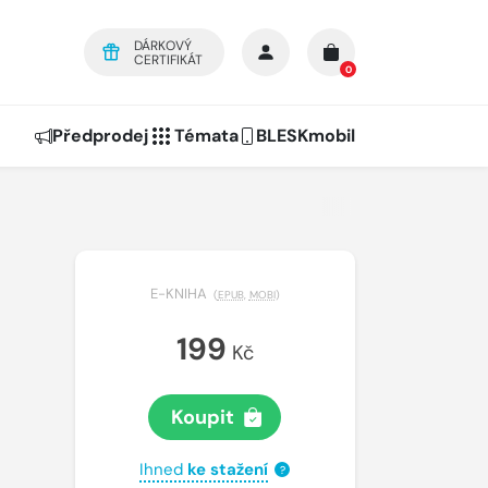
DÁRKOVÝ
CERTIFIKÁT
0
Předprodej
Témata
BLESKmobil
E-KNIHA
(
EPUB
,
MOBI
)
199
Kč
Koupit
Ihned
ke stažení
?