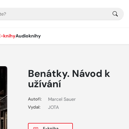
E-knihy
Audioknihy
Benátky. Návod k
užívání
Autoři:
Marcel Sauer
Vydal:
JOTA
E-kniha