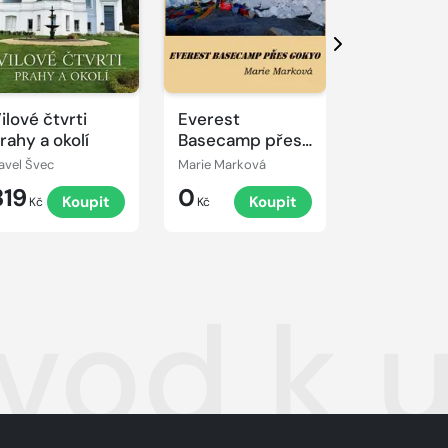
Další
ilové čtvrti
Everest
Gokyo Tre
rahy a okolí
Basecamp přes
Gokyo
avel Švec
Marie Marková
Vladimír Kuče
319
0
0
Koupit
Koupit
K
Kč
Kč
Kč
vod k u