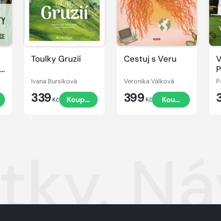
Toulky Gruzií
Cestuj s Veru
V
P
Ivana Bursíková
Veronika Válková
P
339
399
Koupit
Koupit
ý,
Kč
Kč
tky. Ná