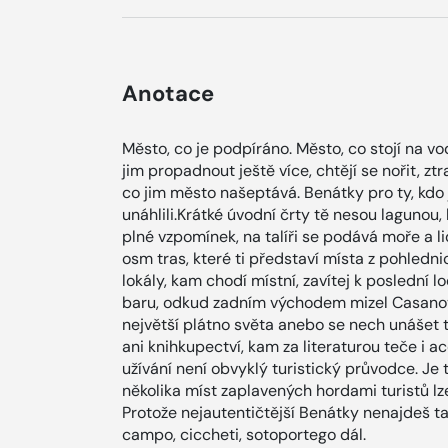
Anotace
Město, co je podpíráno. Město, co stojí na vod
jim propadnout ještě více, chtějí se nořit, ztr
co jim město našeptává. Benátky pro ty, kdo 
unáhlili.Krátké úvodní črty tě nesou lagunou,
plné vzpomínek, na talíři se podává moře a l
osm tras, které ti představí místa z pohlednic 
lokály, kam chodí místní, zavítej k poslední lo
baru, odkud zadním východem mizel Casanova
největší plátno světa anebo se nech unášet t
ani knihkupectví, kam za literaturou teče i 
užívání není obvyklý turistický průvodce. Je 
několika míst zaplavených hordami turistů l
Protože nejautentičtější Benátky nenajdeš tam,
campo, ciccheti, sotoportego dál.