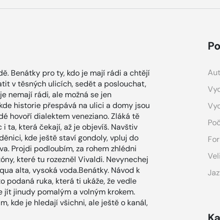
Po
Aut
ě. Benátky pro ty, kdo je mají rádi a chtějí
atit v těsných ulicích, sedět a poslouchat,
Vyd
je nemají rádi, ale možná se jen
 kde historie přespává na ulici a domy jsou
Vy
idé hovoří dialektem veneziano. Zláká tě
Poč
i ta, která čekají, až je objevíš. Navštiv
děnici, kde ještě staví gondoly, vpluj do
For
. Projdi podloubím, za rohem zhlédni
Vel
óny, které tu rozezněl Vivaldi. Nevynechej
acqua alta, vysoká voda.Benátky. Návod k
Jaz
to podaná ruka, která ti ukáže, že vedle
ze jít jinudy pomalým a volným krokem.
 kde je hledají všichni, ale ještě o kanál,
Ka