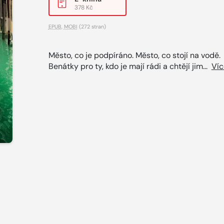
378 Kč
EPUB
,
MOBI
(272 stran)
Město, co je podpíráno. Město, co stojí na vodě.
Benátky pro ty, kdo je mají rádi a chtějí jim...
Víc