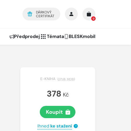
DÁRKOVÝ
CERTIFIKÁT
0
Předprodej
Témata
BLESKmobil
E-KNIHA
(
EPUB
,
MOBI
)
378
Kč
Koupit
Ihned
ke stažení
?