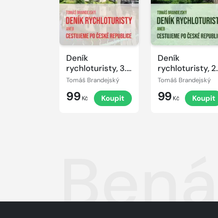
Deník
Deník
rychloturisty, 3.
rychloturisty, 2.
díl: Kraje
díl: Kraje
Tomáš Brandejský
Tomáš Brandejský
Jihočeský,
Plzeňský,
99
99
Koupit
Koupit
Vysočina,
Královéhradeck
Kč
Kč
Olomoucký a
Středočeský a
Pardubický
Praha
Bená