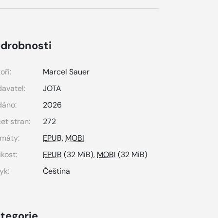
drobnosti
oři:
Marcel Sauer
avatel:
JOTA
dáno:
2026
et stran:
272
máty:
EPUB
,
MOBI
ikost:
EPUB
(32 MiB),
MOBI
(32 MiB)
yk:
Čeština
tegorie