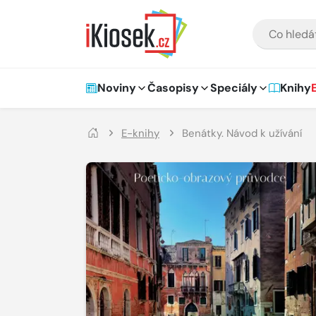
Přejít na hlavní obsah
VYHLEDÁVÁNÍ
Hlavní navigace
Noviny
Časopisy
Speciály
Knihy
E-knihy
Benátky. Návod k užívání