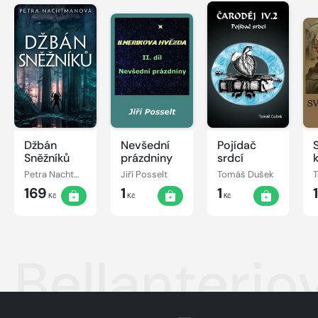
Džbán
Nevšední
Pojídač
Sněžníků
prázdniny
srdcí
Petra Nachtmanová
Jiří Posselt
Tomáš Dušek
169
1
1
Kč
Kč
Kč
Bellanterio