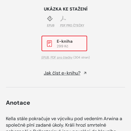
UKÁZKA KE STAŽENÍ
EPUB
PDF PRO ČTEČKY
E-kniha
299 Kč
EPUB
,
PDF pro čtečky
(304 stran)
Jak číst e-knihu?
Anotace
Kella stále pokračuje ve výcviku pod vedením Arwina a
společně plní zadané úkoly. Králi hrozí smrtelné