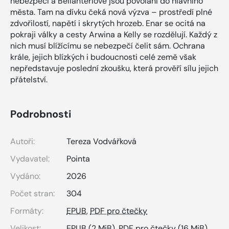
nebezpečí a Bellanteriové jsou povoláni do hlavního
města. Tam na dívku čeká nová výzva – prostředí plné
zdvořilostí, napětí i skrytých hrozeb. Enar se ocitá na
pokraji války a cesty Arwina a Kelly se rozdělují. Každý z
nich musí blížícímu se nebezpečí čelit sám. Ochrana
krále, jejich blízkých i budoucnosti celé země však
nepředstavuje poslední zkoušku, která prověří sílu jejich
přátelství.
Podrobnosti
Autoři:
Tereza Vodvářková
Vydavatel:
Pointa
Vydáno:
2026
Počet stran:
304
Formáty:
EPUB
,
PDF pro čtečky
Velikost:
EPUB
(2 MiB),
PDF pro čtečky
(16 MiB)