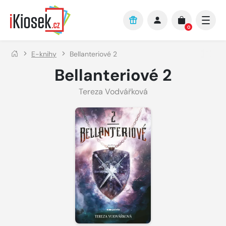
Přejít na hlavní obsah
0
E-knihy
Bellanteriové 2
Bellanteriové 2
Tereza Vodvářková