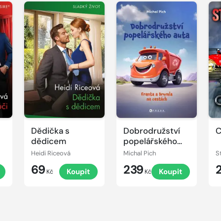
Dědička s
Dobrodružství
C
dědicem
popelářského
auta
Heidi Riceová
Michal Pich
S
69
239
Koupit
Koupit
Kč
Kč