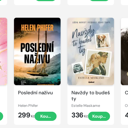
Poslední naživu
Navždy to budeš
C
ty
Helen Phifer
Estelle Maskame
O
299
336
t
Koupit
Koupit
Kč
Kč