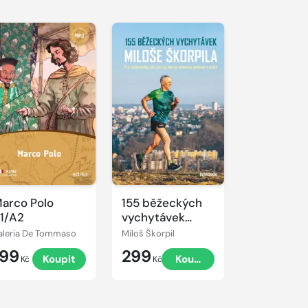
arco Polo
155 běžeckých
1/A2
vychytávek
Miloše Škorpila
aleria De Tommaso
Miloš Škorpil
199
299
Koupit
Koupit
Kč
Kč