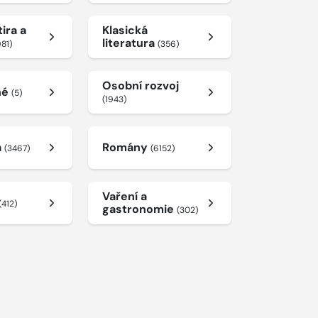
ira a
Klasická
literatura
981)
(356)
Osobní rozvoj
né
(5)
(1943)
a
Romány
(3467)
(6152)
Vaření a
(412)
gastronomie
(302)