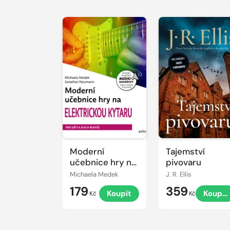
Moderní
Tajemství
učebnice hry na
pivovaru
elektrickou
Michaela Medek
J. R. Ellis
kytaru
179
359
Koupit
Koupit
Kč
Kč