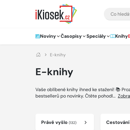
Přejít na hlavní obsah
VYHLEDÁVÁNÍ
Hlavní navigace
Noviny
Časopisy
Speciály
Knihy
E-knihy
E-knihy
Vaše oblíbené knihy ihned ke stažení! 📚 Pr
bestsellerů po novinky. Čtěte pohodl
...
Zobra
Právě vyšlo
Cestován
(132)