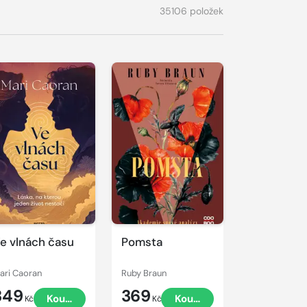
35106 položek
e vlnách času
Pomsta
ari Caoran
Ruby Braun
349
369
Koupit
Koupit
Kč
Kč