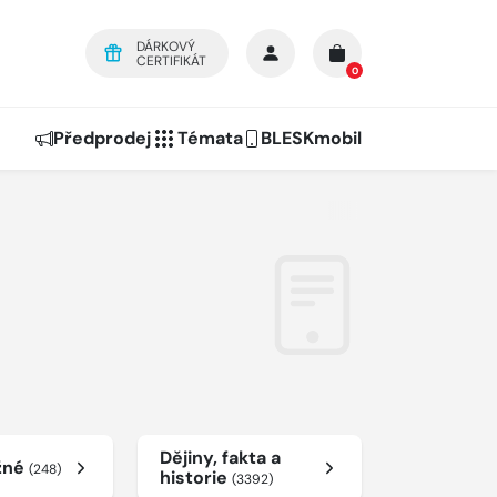
DÁRKOVÝ
CERTIFIKÁT
0
Předprodej
Témata
BLESKmobil
Dějiny, fakta a
žné
(248)
historie
(3392)