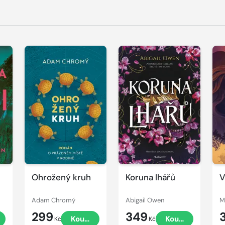
Ohrožený kruh
Koruna lhářů
V
Adam Chromý
Abigail Owen
M
299
349
Koupit
Koupit
Kč
Kč