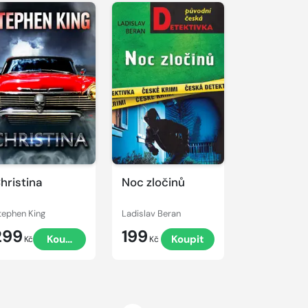
hristina
Noc zločinů
tephen King
Ladislav Beran
299
199
Koupit
Koupit
Kč
Kč