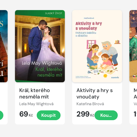
Král, kterého
Aktivity a hry s
M
nesměla mít
vnoučaty
A
Lela May Wightová
Kateřina Bírová
V
69
299
Koupit
Koupit
Kč
Kč