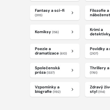
Fantasy a sci-fi
Filozofie a
nábožens
(3115)
Krimi a
Komiksy
(156)
detektivk
Poezie a
Povídky a
dramatizace
(610)
(2107)
Společenská
Thrillery 
próza
(1337)
(1761)
Vzpomínky a
Zdravý živ
biografie
styl
(1192)
(1114)