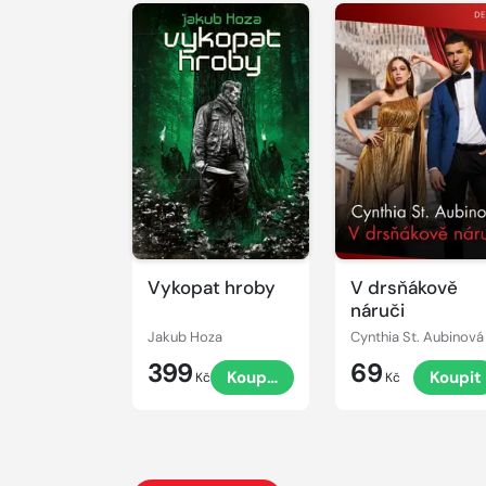
Vykopat hroby
V drsňákově
náruči
Jakub Hoza
Cynthia St. Aubinová
399
69
Koupit
Koupit
Kč
Kč