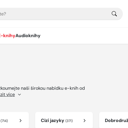
E-knihy
Audioknihy
ozkoumejte naši širokou nabídku e-knih od
zit více
í
Cizí jazyky
Dobrodru
(714)
(371)