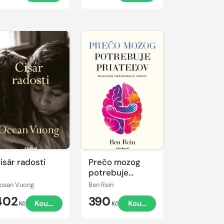
isár radosti
Prečo mozog
potrebuje
priateľov
cean Vuong
Ben Rein
402
390
Koupit
Koupit
Kč
Kč