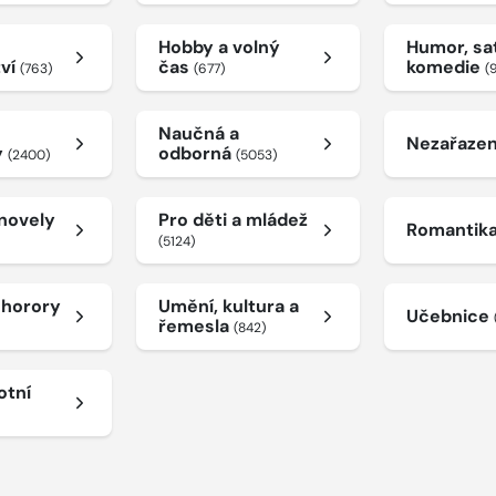
Hobby a volný
Humor, sat
tví
čas
komedie
(763)
(677)
(
Naučná a
Nezařaze
y
odborná
(2400)
(5053)
 novely
Pro děti a mládež
Romantik
(5124)
a horory
Umění, kultura a
Učebnice
řemesla
(842)
otní