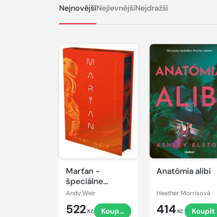
Nejnovější
Nejlevnější
Nejdražší
Marťan -
Anatómia alibi
špeciálne
vydanie
Andy Weir
Heather Morrisová
522
414
Koupit
Koupit
Kč
Kč