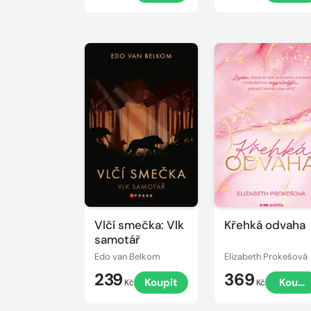
Vlčí smečka: Vlk
Křehká odvaha
samotář
Edo van Belkom
Elizabeth Prokešová
239
369
Koupit
Koupi
Kč
Kč