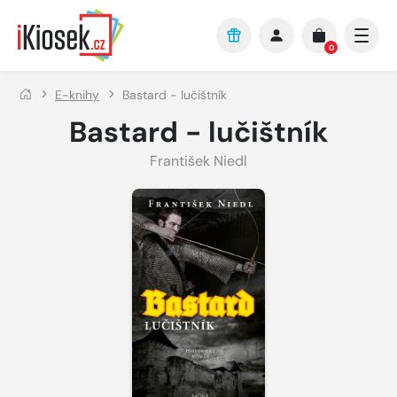
Přejít na hlavní obsah
0
E-knihy
Bastard - lučištník
Bastard - lučištník
František Niedl