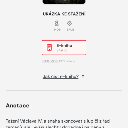
UKÁZKA KE STAŽENÍ
MOBI
EPUB
E-kniha
249 Kč
EPUB
,
MOBI
(272 stran)
Jak číst e-knihu?
Anotace
Tažení Václava IV. a snaha skoncovat s lupiči z řad
zemanů, ale i vyšší šlechty dopadne i na pány z