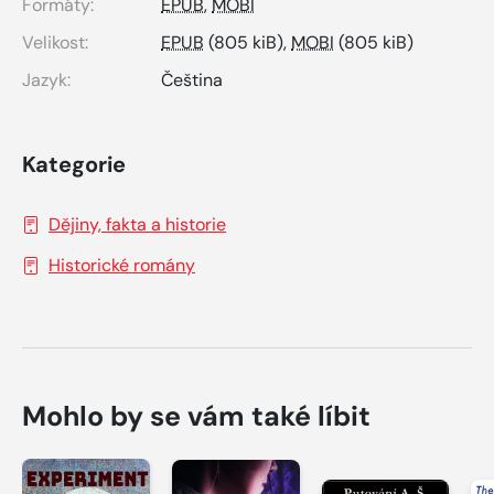
Formáty:
EPUB
,
MOBI
Velikost:
EPUB
(805 kiB),
MOBI
(805 kiB)
Jazyk:
Čeština
Kategorie
Dějiny, fakta a historie
Historické romány
Mohlo by se vám také líbit