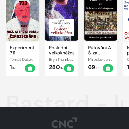
Experiment
Poslední
Putování A.
711
velkokněžna
Š. za
lidskou
Tomáš Dušek
Bryn Thurnbullová
Miroslav Jandovský
O
důstojností
1
280
69
Kč
Kč
Kč
Bastard - l