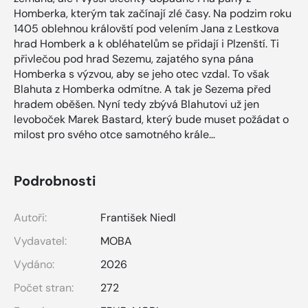
Homberka, kterým tak začínají zlé časy. Na podzim roku
1405 oblehnou královští pod velením Jana z Lestkova
hrad Homberk a k obléhatelům se přidají i Plzenští. Ti
přivlečou pod hrad Sezemu, zajatého syna pána
Homberka s výzvou, aby se jeho otec vzdal. To však
Blahuta z Homberka odmítne. A tak je Sezema před
hradem oběšen. Nyní tedy zbývá Blahutovi už jen
levoboček Marek Bastard, který bude muset požádat o
milost pro svého otce samotného krále…
Podrobnosti
Autoři:
František Niedl
Vydavatel:
MOBA
Vydáno:
2026
Počet stran:
272