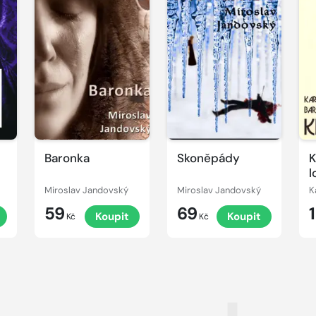
Baronka
Skoněpády
K
l
Miroslav Jandovský
Miroslav Jandovský
K
59
69
t
Koupit
Koupit
Kč
Kč