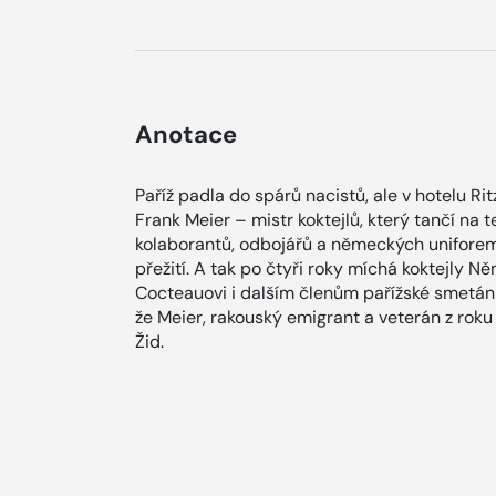
Anotace
Paříž padla do spárů nacistů, ale v hotelu Ri
Frank Meier – mistr koktejlů, který tančí na
kolaborantů, odbojářů a německých uniforem 
přežití. A tak po čtyři roky míchá koktejly 
Cocteauovi i dalším členům pařížské smetánky
že Meier, rakouský emigrant a veterán z roku 
Žid.