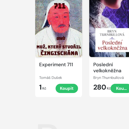
Experiment 711
Poslední
velkokněžna
Tomáš Dušek
Bryn Thurnbullová
1
280
Koupit
Koupi
Kč
Kč