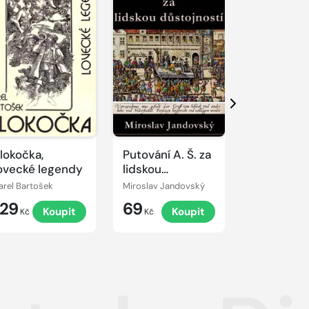
Další
lokočka,
Putování A. Š. za
Lásky
ovecké legendy
lidskou
Napoleon
důstojností
Bonaparta
arel Bartošek
Miroslav Jandovský
Jane Banksov
129
69
99
Koupit
Koupit
K
Kč
Kč
Kč