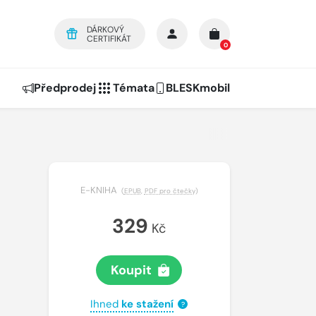
DÁRKOVÝ
CERTIFIKÁT
0
Předprodej
Témata
BLESKmobil
E-KNIHA
(
EPUB
,
PDF pro čtečky
)
329
Kč
Koupit
Ihned
ke stažení
?