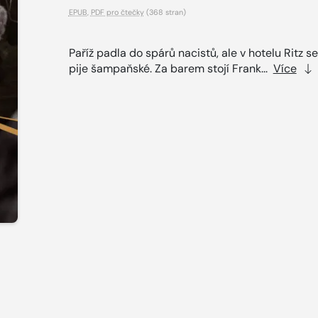
EPUB
,
PDF pro čtečky
(368 stran)
Paříž padla do spárů nacistů, ale v hotelu Ritz se
pije šampaňské. Za barem stojí Frank...
Více