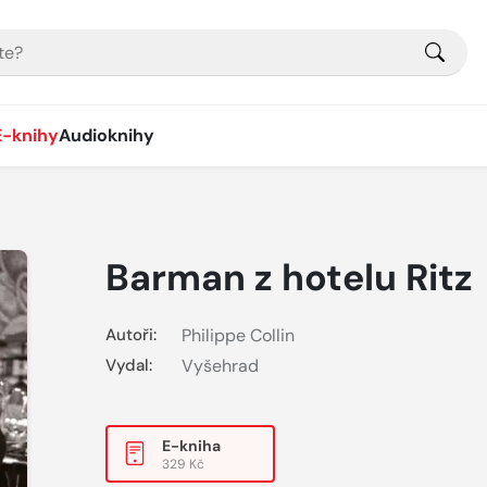
E-knihy
Audioknihy
Barman z hotelu Ritz
Autoři:
Philippe Collin
Vydal:
Vyšehrad
E-kniha
329 Kč