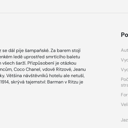
Po
Aut
tz se dál pije šampaňské. Za barem stojí
 tenkém ledě uprostřed smrtícího baletu
Vyd
všech šarží. Přizpůsobení je otázkou
Němcům, Coco Chanel, vdově Ritzové, Jeanu
Vy
. Většina návštěvníků hotelu ale netuší,
Po
1914, skrývá tajemství: Barman v Ritzu je
str
For
Vel
Jaz