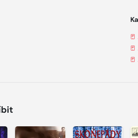
Ka
íbit