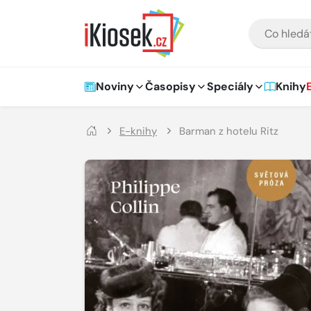
Přejít na hlavní obsah
VYHLEDÁVÁNÍ
Hlavní navigace
Noviny
Časopisy
Speciály
Knihy
E-knihy
Barman z hotelu Ritz