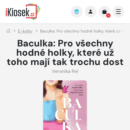
Přejít na hlavní obsah
0
E-knihy
Baculka: Pro všechny hodné holky, které už toho
Baculka: Pro všechny
hodné holky, které už
toho mají tak trochu dost
Veronika Rei