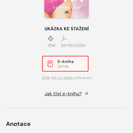
UKÁZKA KE STAŽENÍ
EPUB
PDF PRO ČTEČKY
E-kniha
297 Kč
EPUB
,
PDF pro čtečky
(240 stran)
Jak číst e-knihu?
Anotace