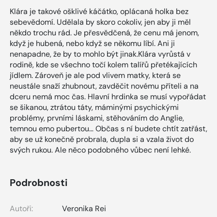
Klára je takové ošklivé káčátko, oplácaná holka bez
sebevědomí. Udělala by skoro cokoliv, jen aby ji měl
někdo trochu rád. Je přesvědčená, že cenu má jenom,
když je hubená, nebo když se někomu líbí. Ani ji
nenapadne, že by to mohlo být jinak.Klára vyrůstá v
rodině, kde se všechno točí kolem talířů přetékajících
jídlem. Zároveň je ale pod vlivem matky, která se
neustále snaží zhubnout, zavděčit novému příteli a na
dceru nemá moc čas. Hlavní hrdinka se musí vypořádat
se šikanou, ztrátou táty, máminými psychickými
problémy, prvními láskami, stěhováním do Anglie,
temnou emo pubertou… Občas s ní budete chtít zatřást,
aby se už konečně probrala, dupla si a vzala život do
svých rukou. Ale něco podobného vůbec není lehké.
Podrobnosti
Autoři:
Veronika Rei