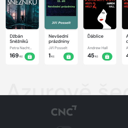
Džbán
Nevšední
Ďáblice
Sněžníků
prázdniny
Petra Nachtmanová
Jiří Posselt
Andrew Hall
A
169
1
45
Kč
Kč
Kč
Azurově še