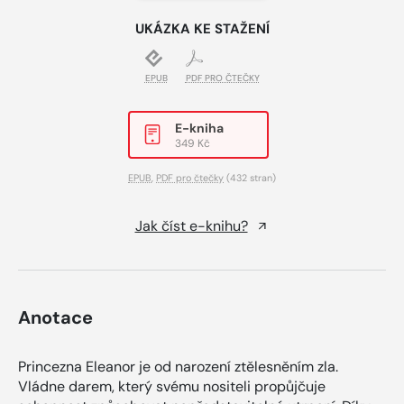
UKÁZKA KE STAŽENÍ
EPUB
PDF PRO ČTEČKY
E-kniha
349 Kč
EPUB
,
PDF pro čtečky
(432 stran)
Jak číst e-knihu?
Anotace
Princezna Eleanor je od narození ztělesněním zla.
Vládne darem, který svému nositeli propůjčuje