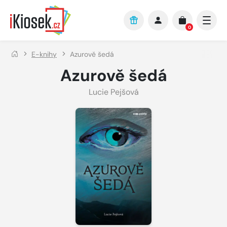
Přejít na hlavní obsah
0
E-knihy
Azurově šedá
Azurově šedá
Lucie Pejšová