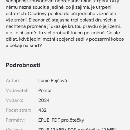
schopnost způsobovat nepředstavitelné utrpení. Díky
němu nezná soucit a jediné, co ji zajímá, je utrpení
ostatních. Osudový pohled do očí jednoho vězně ale
vše změní. Eleanor zčistajasna trpí bolestí druhých a
nechtěná proměna jí ukazuje krutou pravdu o její zemi,
ale i o ní samé. To v ní probudí touhu po změně. Co ale
dělat, když jediní možní spojenci sedí v podzemní kobce
a čekají na smrt?
Podrobnosti
Autoři:
Lucie Pejšová
Vydavatel:
Pointa
Vydáno:
2024
Počet stran:
432
Formáty:
EPUB
,
PDF pro čtečky
Velikost:
EPUB
(2 MiB),
PDF pro čtečky
(2 MiB)