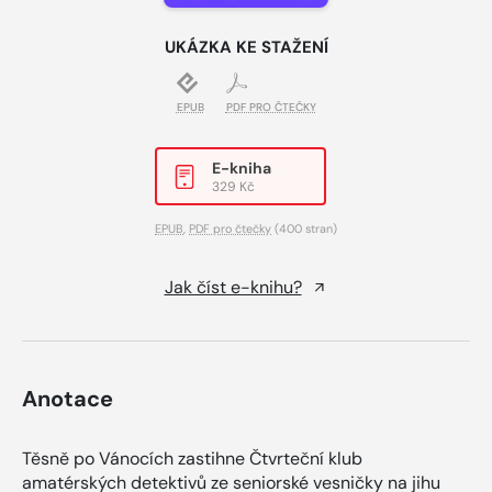
UKÁZKA KE STAŽENÍ
EPUB
PDF PRO ČTEČKY
E-kniha
329 Kč
EPUB
,
PDF pro čtečky
(400 stran)
Jak číst e-knihu?
Anotace
Těsně po Vánocích zastihne Čtvrteční klub
amatérských detektivů ze seniorské vesničky na jihu