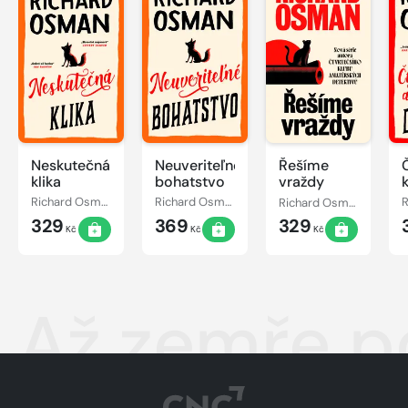
Neskutečná
Neuveriteľné
Řešíme
klika
bohatstvo
vraždy
Richard Osman
Richard Osman
Richard Osman
329
369
329
Kč
Kč
Kč
Až zemře p