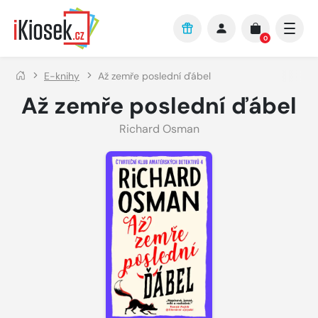
Přejít na hlavní obsah
0
E-knihy
Až zemře poslední ďábel
Až zemře poslední ďábel
Richard Osman