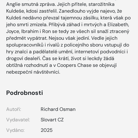
Anglie smutná zpráva. Jejich přítele, starožitníka
Kuldeše, kdosi zastřelil. Zanedlouho vyjde najevo, že
Kuldeš nedávno převzal tajemnou zásilku, která však po
jeho smrti zmizela. Přibývá záhad i mrtvých a Elizabeth,
Joyce, Ibrahim i Ron se tedy ze všech sil snaží ztracený
předmět vypátrat. Nejsou však jediní. Vedle jejich
spolupracovníků i rivalů z policejního sboru vstupují do
hry znalci a padělatelé umění, internetoví podvodníci i
drogoví dealeři. Čas se krátí, život si leckdy žádá
obtížná rozhodnutí a v Coopers Chase se objevují
nebezpeční návštěvníci.
Podrobnosti
Autoři:
Richard Osman
Vydavatel:
Slovart CZ
Vydáno:
2025