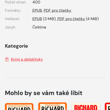
Počet stran:
400
Formáty:
EPUB
,
PDF pro čtečky
Velikost:
EPUB
(3 MiB),
PDF pro čtečky
(4 MiB)
Jazyk:
Čeština
Kategorie
Krimi a detektivky
Mohlo by se vám také líbit