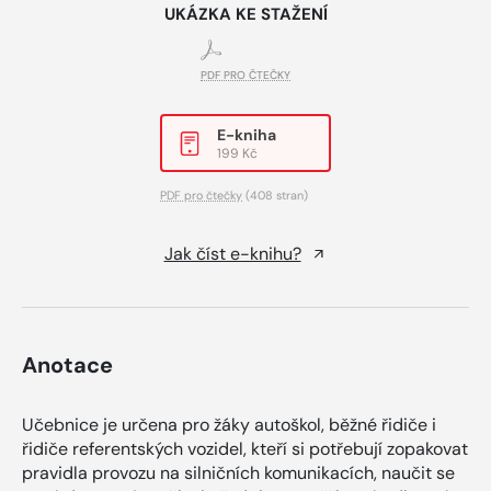
UKÁZKA KE STAŽENÍ
PDF PRO ČTEČKY
E-kniha
199 Kč
PDF pro čtečky
(408 stran)
Jak číst e-knihu?
Anotace
Učebnice je určena pro žáky autoškol, běžné řidiče i
řidiče referentských vozidel, kteří si potřebují zopakovat
pravidla provozu na silničních komunikacích, naučit se