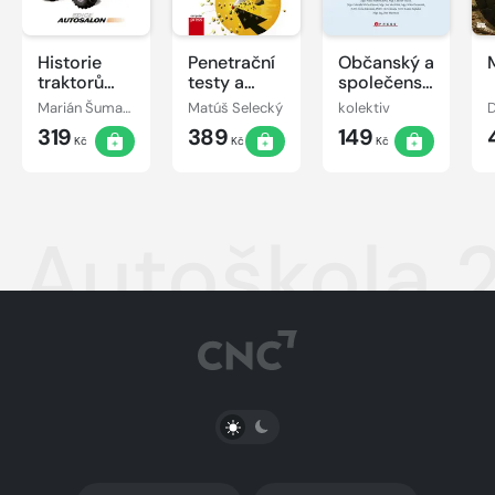
Historie
Penetrační
Občanský a
traktorů
testy a
společenskovědní
Zetor
exploitace
základ
Marián Šuman-Hreblay
Matúš Selecký
kolektiv
319
389
149
Kč
Kč
Kč
Autoškola 
PŘEPNOUT SVĚTLÝ/TMAVÝ REŽIM