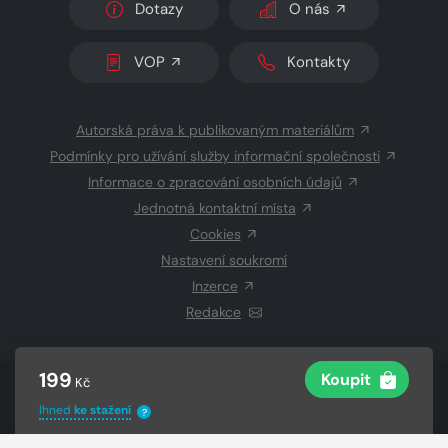
Dotazy
O nás
VOP
Kontakty
Autorská práva k publikovaným materiálům
Podmínky pro užívání služby informační společnosti
Informace o zpracování osobních údajů
Jednotná kontaktní místa
Cookies
Nastavení soukromí
Inzerce
Redakce
199
Koupit
Kč
© 2026 Copyright
CZECH NEWS CENTER a.s.
a dodavatelé
obsahu
Ihned
ke stažení
?
Vysázeno
Grand IT s.r.o.