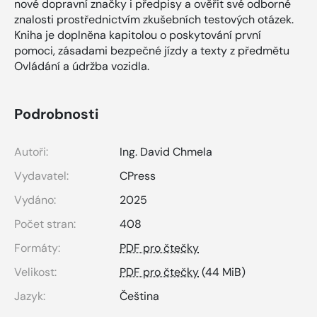
nové dopravní značky i předpisy a ověřit své odborné
znalosti prostřednictvím zkušebních testových otázek.
Kniha je doplněna kapitolou o poskytování první
pomoci, zásadami bezpečné jízdy a texty z předmětu
Ovládání a údržba vozidla.
Podrobnosti
Autoři:
Ing. David Chmela
Vydavatel:
CPress
Vydáno:
2025
Počet stran:
408
Formáty:
PDF pro čtečky
Velikost:
PDF pro čtečky
(44 MiB)
Jazyk:
Čeština