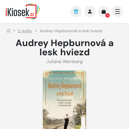
Přejít na hlavní obsah
0
E-knihy
Audrey Hepburnová a lesk hviezd
Audrey Hepburnová a
lesk hviezd
Juliana Weinberg