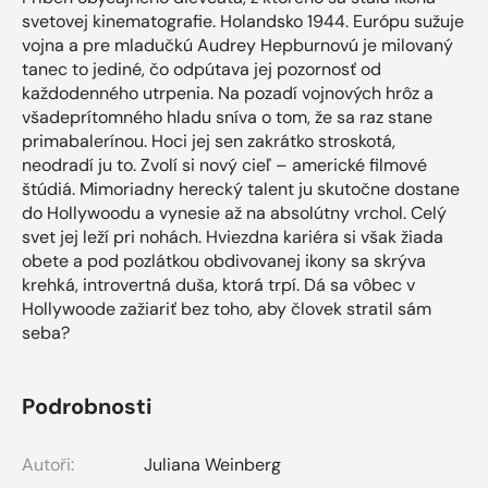
svetovej kinematografie. Holandsko 1944. Európu sužuje
vojna a pre mladučkú Audrey Hepburnovú je milovaný
tanec to jediné, čo odpútava jej pozornosť od
každodenného utrpenia. Na pozadí vojnových hrôz a
všadeprítomného hladu sníva o tom, že sa raz stane
primabalerínou. Hoci jej sen zakrátko stroskotá,
neodradí ju to. Zvolí si nový cieľ – americké filmové
štúdiá. Mimoriadny herecký talent ju skutočne dostane
do Hollywoodu a vynesie až na absolútny vrchol. Celý
svet jej leží pri nohách. Hviezdna kariéra si však žiada
obete a pod pozlátkou obdivovanej ikony sa skrýva
krehká, introvertná duša, ktorá trpí. Dá sa vôbec v
Hollywoode zažiariť bez toho, aby človek stratil sám
seba?
Podrobnosti
Autoři:
Juliana Weinberg