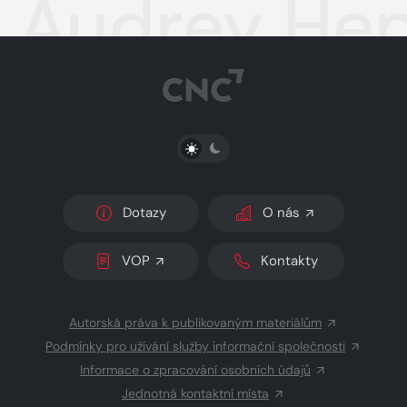
Audrey Hep
PŘEPNOUT SVĚTLÝ/TMAVÝ REŽIM
Dotazy
O nás
VOP
Kontakty
Autorská práva k publikovaným materiálům
Podmínky pro užívání služby informační společnosti
Informace o zpracování osobních údajů
Jednotná kontaktní místa