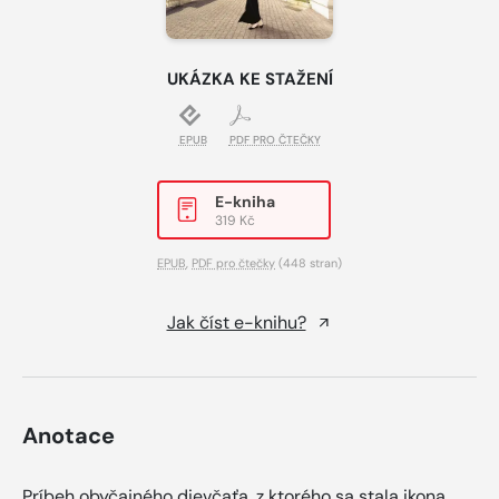
UKÁZKA KE STAŽENÍ
EPUB
PDF PRO ČTEČKY
E-kniha
319 Kč
EPUB
,
PDF pro čtečky
(448 stran)
Jak číst e-knihu?
Anotace
Príbeh obyčajného dievčaťa, z ktorého sa stala ikona