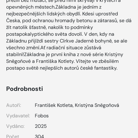
přežili bez mutací, se před nimi skrývají v krytech a
opevněných městech.Základna je jedním z
nejbezpečnějších lidských obydlí. Kdesi uprostřed
Česka, pod ochranou hromady betonu a zátarasů, se dá
žít natolik šťastně, nakolik to podmínky
postapokalyptického světa dovolí. V den, kdy na
Základnu přijíždí sestry Církve Jaderné bohyně, se ale
všechno změní.Ať radiační situace zůstává
stabilní!Základna je první kniha z nové série Kristýny
Sněgoňové a Františka Kotlety. Vítejte ve zběsilém
postapo světě nejlepších autorů české fantastiky.
Podrobnosti
Autoři:
František Kotleta
,
Kristýna Sněgoňová
Vydavatel:
Fobos
Vydáno:
2025
Počet
304