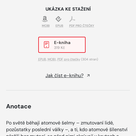
UKÁZKA KE STAŽENÍ
MOBI
EPUB
PDF PRO ČTEČKY
E-kniha
319 Kč
EPUB
,
MOBI
,
PDF pro čtečky
(304 stran)
Jak číst e-knihu?
Anotace
Po světě běhají atomové šelmy – zmutovaní lidé,
pozůstatky poslední války –, a ti, kdo atomové šílenství