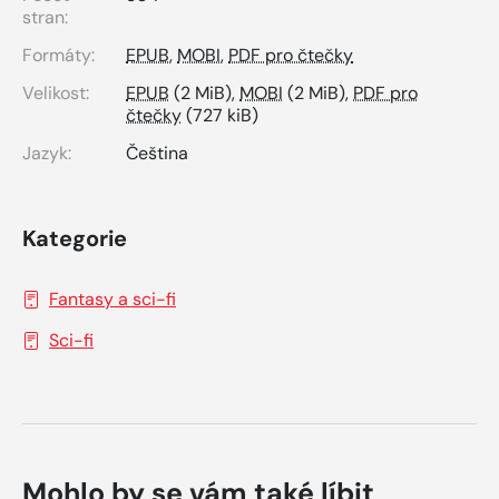
stran:
Formáty:
EPUB
,
MOBI
,
PDF pro čtečky
Velikost:
EPUB
(2 MiB),
MOBI
(2 MiB),
PDF pro
čtečky
(727 kiB)
Jazyk:
Čeština
Kategorie
Fantasy a sci-fi
Sci-fi
Mohlo by se vám také líbit