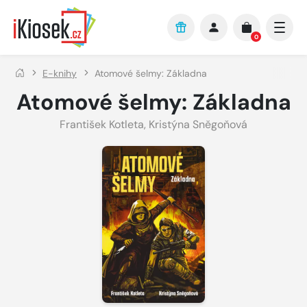
Přejít na hlavní obsah
0
E-knihy
Atomové šelmy: Základna
Atomové šelmy: Základna
František Kotleta
,
Kristýna Sněgoňová