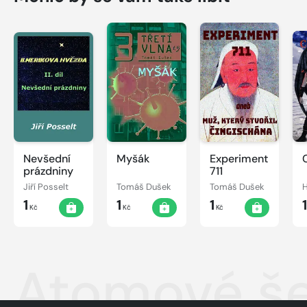
Nevšední
Myšák
Experiment
prázdniny
711
Jiří Posselt
Tomáš Dušek
Tomáš Dušek
H
1
1
1
Kč
Kč
Kč
Atomové še