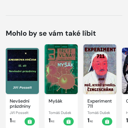
Mohlo by se vám také líbit
Nevšední
Myšák
Experiment
prázdniny
711
Jiří Posselt
Tomáš Dušek
Tomáš Dušek
H
1
1
1
Kč
Kč
Kč