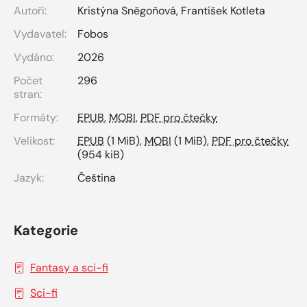
Autoři:
Kristýna Sněgoňová
,
František Kotleta
Vydavatel:
Fobos
Vydáno:
2026
Počet
296
stran:
Formáty:
EPUB
,
MOBI
,
PDF pro čtečky
Velikost:
EPUB
(1 MiB),
MOBI
(1 MiB),
PDF pro čtečky
(954 kiB)
Jazyk:
Čeština
Kategorie
Fantasy a sci-fi
Sci-fi