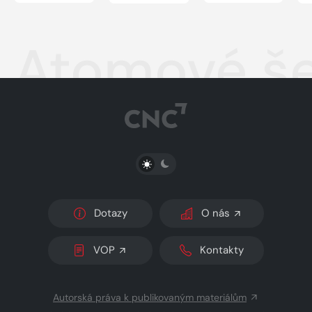
Atomové še
PŘEPNOUT SVĚTLÝ/TMAVÝ REŽIM
Dotazy
O nás
VOP
Kontakty
Autorská práva k publikovaným materiálům