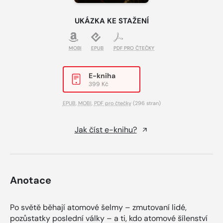
UKÁZKA KE STAŽENÍ
MOBI
EPUB
PDF PRO ČTEČKY
E-kniha
399 Kč
EPUB
,
MOBI
,
PDF pro čtečky
(296 stran)
Jak číst e-knihu?
Anotace
Po světě běhají atomové šelmy – zmutovaní lidé,
pozůstatky poslední války – a ti, kdo atomové šílenství