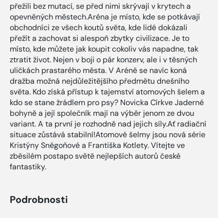
přežili bez mutací, se před nimi skrývají v krytech a
opevněných městech.Aréna je místo, kde se potkávají
obchodníci ze všech koutů světa, kde lidé dokázali
přežít a zachovat si alespoň zbytky civilizace. Je to
místo, kde můžete jak koupit cokoliv vás napadne, tak
ztratit život. Nejen v boji o pár konzerv, ale i v těsných
uličkách prastarého města. V Aréně se navíc koná
dražba možná nejdůležitějšího předmětu dnešního
světa. Kdo získá přístup k tajemství atomových šelem a
kdo se stane žrádlem pro psy? Novicka Církve Jaderné
bohyně a její společník mají na výběr jenom ze dvou
variant. A ta první je rozhodně nad jejich síly.Ať radiační
situace zůstává stabilní!Atomové šelmy jsou nová série
Kristýny Sněgoňové a Františka Kotlety. Vítejte ve
zběsilém postapo světě nejlepších autorů české
fantastiky.
Podrobnosti