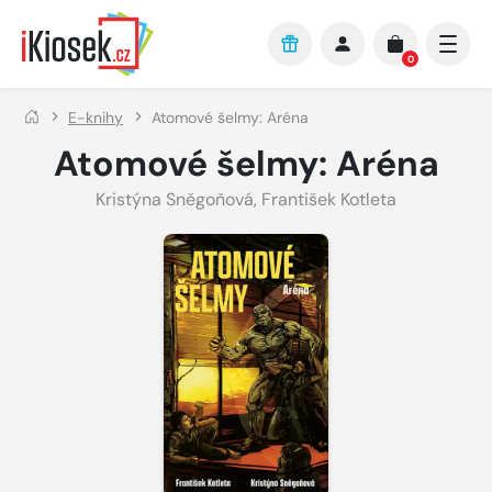
Přejít na hlavní obsah
0
E-knihy
Atomové šelmy: Aréna
Atomové šelmy: Aréna
Kristýna Sněgoňová
,
František Kotleta