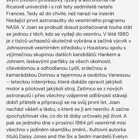
Riceově univerzitě i s rolí tety sedmileté neteře
Frances. Tedy až do chvíle, než narazí na inzerát
hledající první astronautky do vesmírného programu
NASA. V Joan se probudí dosud potlačovaná touha stát
se jednou z těch, kdo se vydají do vesmíru. V létě 1980
je z tisíců uchazečů skutečně vybrána a začíná výcvik v
Johnsonově vesmírném středisku v Houstonu spolu s
výjimečnou skupinou dalších kandidátů: Hankem a
Johnem, laskavými parťáky za všech okolností,
cílevědomou a odhodlanou Lydií, srdečnou a
kamarádskou Donnou a tajemnou a osobitou Vanessou
– leteckou inženýrkou, která dokáže opravit jakýkoli
motor a pilotovat jakýkoli stroj. Zatímco se z nových
astronautů i přes všechny vzájemné odlišnosti stávají
dobří přátelé a připravují se na svůj první let, Joan
nachází vášeň a lásku, o které se jí ani nesnilo. A začne
zpochybňovat vše, co do té doby určovalo její život. A
pak se jednoho dne v prosinci 1984 při vesmírné misi
všechno v jediném okamžiku změní… Kultovní autorka
titulů Daisy Jones and the Six a Sedm manželů Evelyn