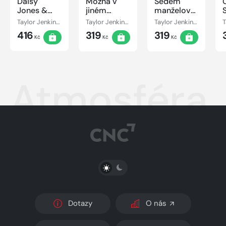
Daisy
Možná v
Sedem
Jones &
jiném
manželov
The Six
životě
Evelyn
Taylor Jenkins Reid
Taylor Jenkins Reid
Taylor Jenkins Reid
Hugovej
416
319
319
Kč
Kč
Kč
Atmosféra
PŘEPNOUT SVĚTLÝ/TMAVÝ REŽIM
Dotazy
O nás