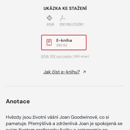
UKÁZKA KE STAŽENÍ
EPUB
PDF PRO ČTEČKY
E-kniha
382 Kč
EPUB
,
PDF pro čtečky
(368 stran)
Jak číst e-knihu?
Anotace
Hvězdy jsou životní vášní Joan Goodwinové, co si
pamatuje. Přemýšlivá a zdrženlivá Joan je spokojená se
svým životem profesorky fyziky a astronomie na