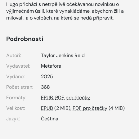
Hugo přichází s netrpělivě očekávanou novinkou o
výjimečném úsilí, které vynakládáme, abychom žili a
milovali, a o volbách, na které se nedá připravit.
Podrobnosti
Autoři:
Taylor Jenkins Reid
Vydavatel:
Metafora
Vydáno:
2025
Počet stran:
368
Formáty:
EPUB
,
PDF pro čtečky
Velikost:
EPUB
(2 MiB),
PDF pro čtečky
(4 MiB)
Jazyk:
Čeština