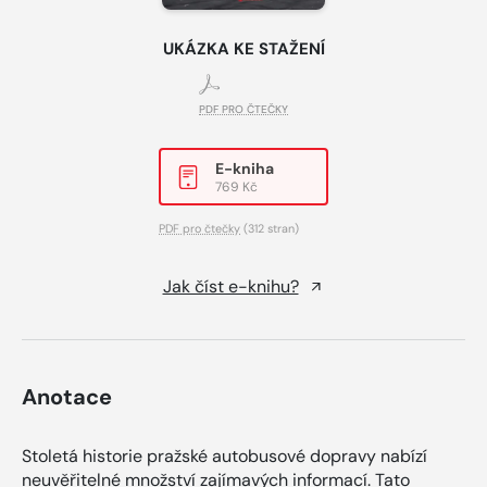
UKÁZKA KE STAŽENÍ
PDF PRO ČTEČKY
E-kniha
769 Kč
PDF pro čtečky
(312 stran)
Jak číst e-knihu?
Anotace
Stoletá historie pražské autobusové dopravy nabízí
neuvěřitelné množství zajímavých informací. Tato