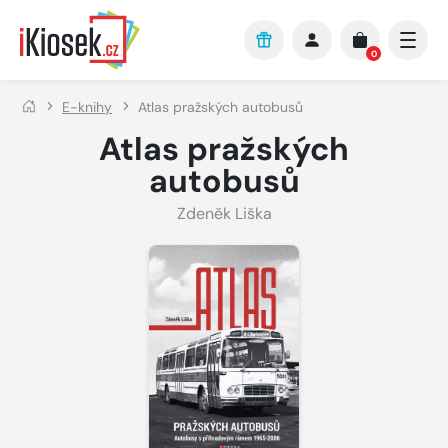
Přejít na hlavní obsah
0
E-knihy
Atlas pražských autobusů
Atlas pražských
autobusů
Zdeněk Liška