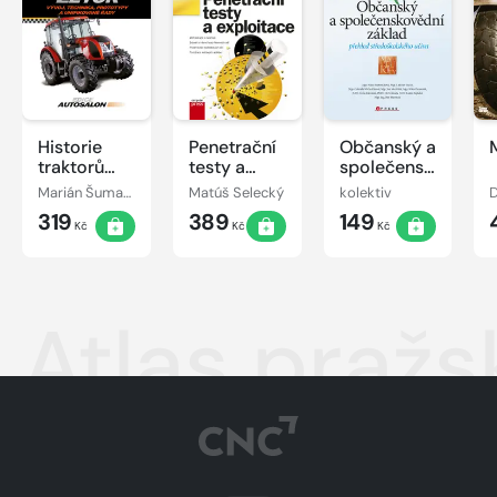
Historie
Penetrační
Občanský a
traktorů
testy a
společenskovědní
Zetor
exploitace
základ
Marián Šuman-Hreblay
Matúš Selecký
kolektiv
319
389
149
Kč
Kč
Kč
Atlas praž