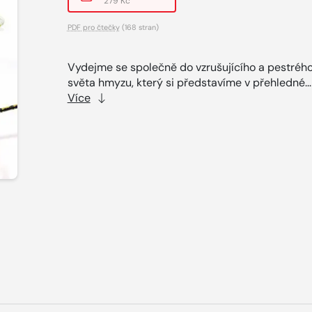
279 Kč
PDF pro čtečky
(168 stran)
Vydejme se společně do vzrušujícího a pestréh
světa hmyzu, který si představíme v přehledné..
Více