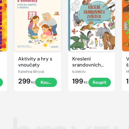
Aktivity a hry s
Kreslení
V
vnoučaty
srandovních
š
zvířátek
Kateřina Bírová
kolektiv
M
299
199
t
Koupit
Koupit
Kč
Kč