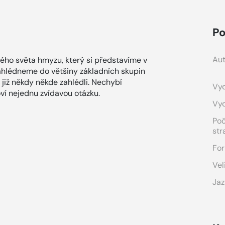
Po
Aut
ého světa hmyzu, který si představíme v
Nahlédneme do většiny základních skupin
již někdy někde zahlédli. Nechybí
Vyd
ví nejednu zvídavou otázku.
Vy
Po
str
For
Vel
Jaz