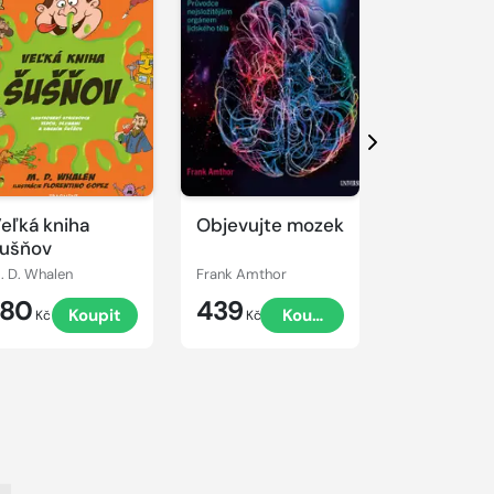
Další
eľká kniha
Objevujte mozek
Fenomén 
ušňov
. D. Whalen
Frank Amthor
Tomáš Makaj
180
439
299
Koupit
Koupit
Kč
Kč
Kč