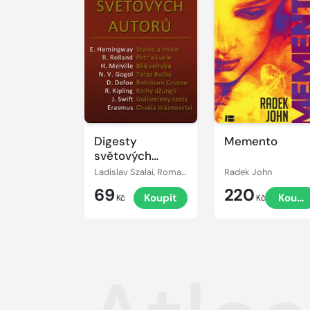
Digesty
Memento
světových
autorů
Ladislav Szalai, Romana Szalaiová
Radek John
69
220
Koupit
Koupi
Kč
Kč