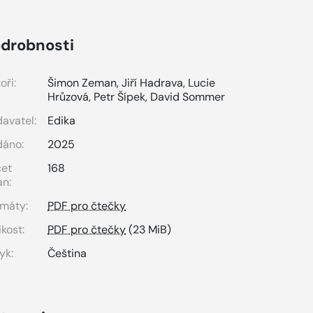
drobnosti
oři:
Šimon Zeman
,
Jiří Hadrava
,
Lucie
Hrůzová
,
Petr Šípek
,
David Sommer
avatel:
Edika
dáno:
2025
čet
168
an:
máty:
PDF pro čtečky
ikost:
PDF pro čtečky
(23 MiB)
yk:
Čeština