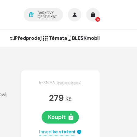
DÁRKOVÝ
CERTIFIKÁT
0
Předprodej
Témata
BLESKmobil
E-KNIHA
(
PDF pro čtečky
)
ová
,
279
Kč
Koupit
Ihned
ke stažení
?