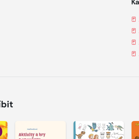
Ka
íbit