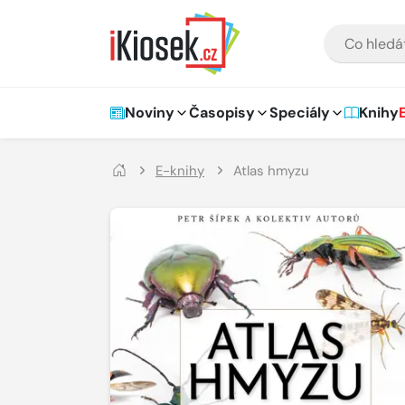
Přejít na hlavní obsah
VYHLEDÁVÁNÍ
Hlavní navigace
Noviny
Časopisy
Speciály
Knihy
E-knihy
Atlas hmyzu