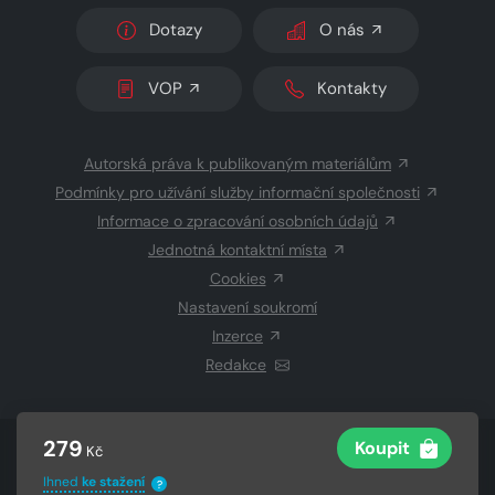
Dotazy
O nás
VOP
Kontakty
Autorská práva k publikovaným materiálům
Podmínky pro užívání služby informační společnosti
Informace o zpracování osobních údajů
Jednotná kontaktní místa
Cookies
Nastavení soukromí
Inzerce
Redakce
279
Koupit
© 2026 Copyright
CZECH NEWS CENTER a.s.
a dodavatelé
Kč
obsahu
Ihned
ke stažení
?