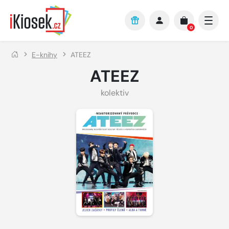
Přejít na hlavní obsah
0
E-knihy
ATEEZ
ATEEZ
kolektiv