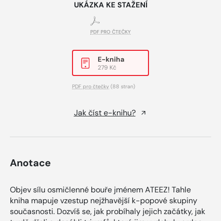
UKÁZKA KE STAŽENÍ
PDF PRO ČTEČKY
E-kniha
279 Kč
PDF pro čtečky
(88 stran)
Jak číst e-knihu?
Anotace
Objev sílu osmičlenné bouře jménem ATEEZ! Tahle
kniha mapuje vzestup nejžhavější k-popové skupiny
současnosti. Dozvíš se, jak probíhaly jejich začátky, jak