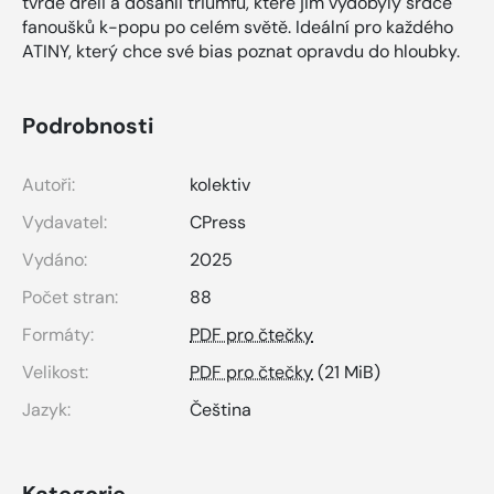
tvrdě dřeli a dosáhli triumfů, které jim vydobyly srdce
fanoušků k-popu po celém světě. Ideální pro každého
ATINY, který chce své bias poznat opravdu do hloubky.
Podrobnosti
Autoři:
kolektiv
Vydavatel:
CPress
Vydáno:
2025
Počet stran:
88
Formáty:
PDF pro čtečky
Velikost:
PDF pro čtečky
(21 MiB)
Jazyk:
Čeština