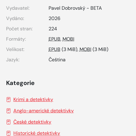
Vydavatel:
Pavel Dobrovský - BETA
Vydáno:
2026
Počet stran:
224
Formáty:
EPUB
,
MOBI
Velikost:
EPUB
(3 MiB),
MOBI
(3 MiB)
Jazyk:
Čeština
Kategorie
Krimi a detektivky
Anglo-americké detektivky
České detektivky
Historické detektivky