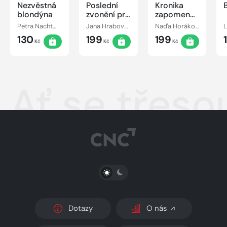
Nezvěstná
Poslední
Kronika
blondýna
zvonění pro
zapomenutého
vraha
kněze
Petra Nachtmanová
Jana Hrabovská
Naďa Horáková
L
130
199
199
Kč
Kč
Kč
Ať se třeso
PŘEPNOUT SVĚTLÝ/TMAVÝ REŽIM
Dotazy
O nás