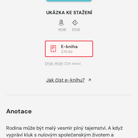
UKÁZKA KE STAŽENÍ
MOBI
EPUB
E-kniha
270 Kč
EPUB
,
MOBI
(224 stran)
Jak číst e-knihu?
Anotace
Rodina může být malý vesmír plný tajemství. A když
vypráví kluk s nulovým společenským životem a