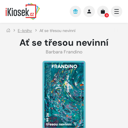
Přejít na hlavní obsah
0
E-knihy
Ať se třesou nevinní
Ať se třesou nevinní
Barbara Frandino