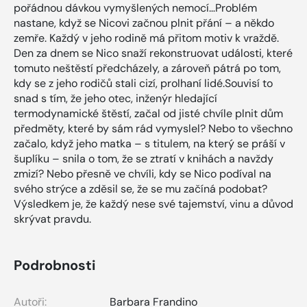
pořádnou dávkou vymyšlených nemocí…Problém
nastane, když se Nicovi začnou plnit přání – a někdo
zemře. Každý v jeho rodině má přitom motiv k vraždě.
Den za dnem se Nico snaží rekonstruovat události, které
tomuto neštěstí předcházely, a zároveň pátrá po tom,
kdy se z jeho rodičů stali cizí, prolhaní lidé.Souvisí to
snad s tím, že jeho otec, inženýr hledající
termodynamické štěstí, začal od jisté chvíle plnit dům
předměty, které by sám rád vymyslel? Nebo to všechno
začalo, když jeho matka – s titulem, na který se práší v
šuplíku – snila o tom, že se ztratí v knihách a navždy
zmizí? Nebo přesně ve chvíli, kdy se Nico podíval na
svého strýce a zděsil se, že se mu začíná podobat?
Výsledkem je, že každý nese své tajemství, vinu a důvod
skrývat pravdu.
Podrobnosti
Autoři:
Barbara Frandino