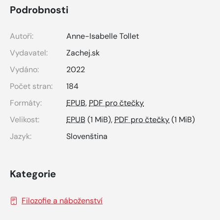
Podrobnosti
Autoři:
Anne-Isabelle Tollet
Vydavatel:
Zachej.sk
Vydáno:
2022
Počet stran:
184
Formáty:
EPUB
,
PDF pro čtečky
Velikost:
EPUB
(1 MiB),
PDF pro čtečky
(1 MiB)
Jazyk:
Slovenština
Kategorie
Filozofie a náboženství