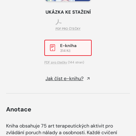
UKÁZKA KE STAŽENÍ
PDF PRO ČTEČKY
E-kniha
314 Kč
PDF pro čtečky
(144 stran)
Jak číst e-knihu?
Anotace
Kniha obsahuje 75 art terapeutických aktivit pro
zvládání poruch nálady a osobnosti. Každé cvičení