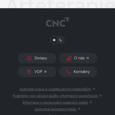
Arteterapie
PŘEPNOUT SVĚTLÝ/TMAVÝ REŽIM
Dotazy
O nás
VOP
Kontakty
Autorská práva k publikovaným materiálům
Podmínky pro užívání služby informační společnosti
Informace o zpracování osobních údajů
Jednotná kontaktní místa