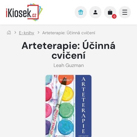
Přejít na hlavní obsah
0
E-knihy
Arteterapie: Účinná cvičení
Arteterapie: Účinná
cvičení
Leah Guzman