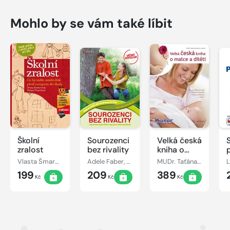
Mohlo by se vám také líbit
Školní
Sourozenci
Velká česká
zralost
bez rivality
kniha o
matce a
Vlasta Šmardová, Jiřina Bednářová
Adele Faber, Elaine Mazlish
MUDr. Taťána Hanáková
L
dítěti
199
209
389
Kč
Kč
Kč