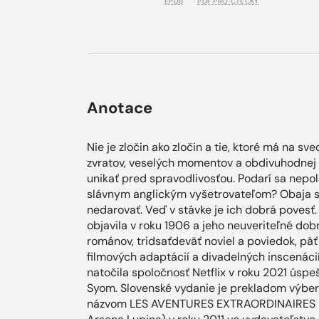
EPUB
PDF PRO ČTEČKY
Anotace
Nie je zločin ako zločin a tie, ktoré má na 
zvratov, veselých momentov a obdivuhodnej zl
unikať pred spravodlivosťou. Podarí sa nepol
slávnym anglickým vyšetrovateľom? Obaja s
nedarovať. Veď v stávke je ich dobrá povesť
objavila v roku 1906 a jeho neuveriteľné d
románov, tridsaťdeväť noviel a poviedok, pä
filmových adaptácií a divadelných inscenáci
natočila spoločnosť Netflix v roku 2021 úspe
Syom. Slovenské vydanie je prekladom výberu
názvom LES AVENTURES EXTRAORDINAIRES D