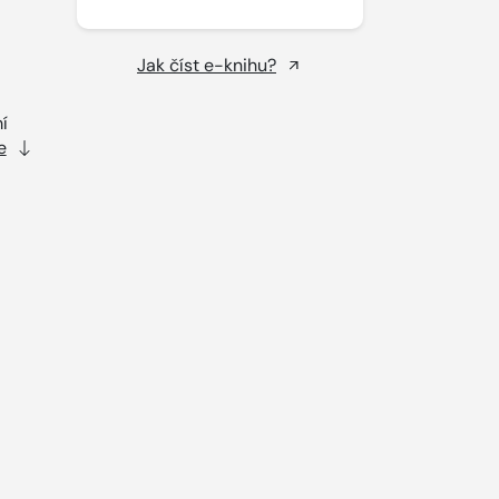
Jak číst e-knihu?
í
e