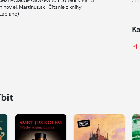
 Jean-Claude Gawsewitch Éditeur v Paríži
Jaz
noviel. Martinus.sk · Čítanie z knihy
Leblanc)
Ka
íbit