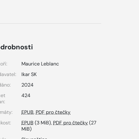
drobnosti
oři:
Maurice Leblanc
avatel:
Ikar SK
dáno:
2024
čet
424
an:
máty:
EPUB
,
PDF pro čtečky
ikost:
EPUB
(3 MiB),
PDF pro čtečky
(27
MiB)