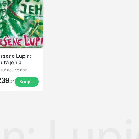
rsene Lupin:
utá jehla
aurice Leblanc
239
Koupit
Kč
n: Lup