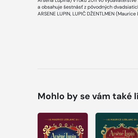
Arsena Lupina) v roku 2011 vo vydavateľstve
a obsahuje šestnásť z pôvodných dvadsiatich 
ARSENE LUPIN, LUPIČ DŽENTLMEN (Maurice 
Mohlo by se vám také l