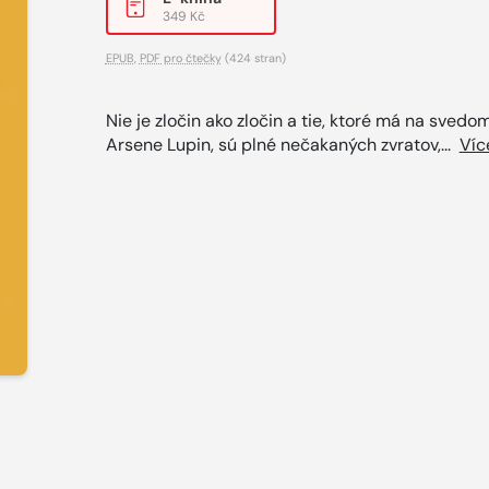
349 Kč
EPUB
,
PDF pro čtečky
(424 stran)
Nie je zločin ako zločin a tie, ktoré má na svedom
Arsene Lupin, sú plné nečakaných zvratov,...
Víc