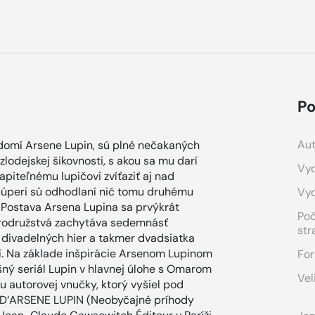
Po
Aut
svedomí Arsene Lupin, sú plné nečakaných
odejskej šikovnosti, s akou sa mu darí
Vyd
apiteľnému lupičovi zvíťaziť aj nad
úperi sú odhodlaní nič tomu druhému
Vy
. Postava Arsena Lupina sa prvýkrát
Po
obrodružstvá zachytáva sedemnásť
str
ť divadelných hier a takmer dvadsiatka
í. Na základe inšpirácie Arsenom Lupinom
For
šný seriál Lupin v hlavnej úlohe s Omarom
Vel
 autorovej vnučky, ktorý vyšiel pod
‘ARSENE LUPIN (Neobyčajné príhody