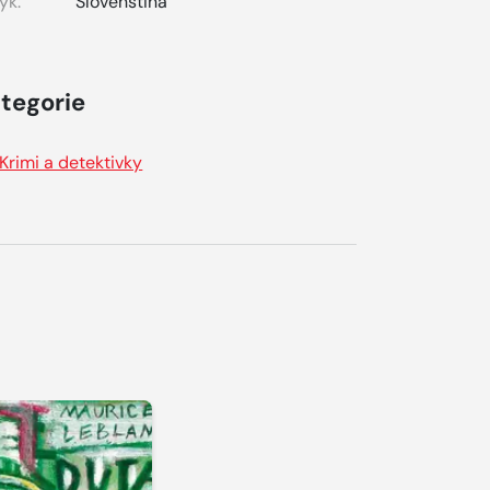
yk:
Slovenština
tegorie
Krimi a detektivky