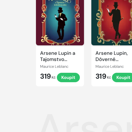
Arsene Lupin a
Arsene Lupin,
Tajomstvo
Dôverné
krištáľovej zátky
priznania
Maurice Leblanc
Maurice Leblanc
319
319
Koupit
Koupit
Kč
Kč
Arse