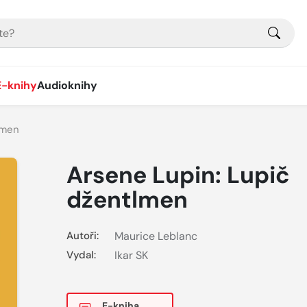
E-knihy
Audioknihy
lmen
Arsene Lupin: Lupič
džentlmen
Autoři:
Maurice Leblanc
Vydal:
Ikar SK
E-kniha