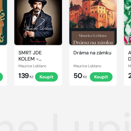
SMRT JDE
Dráma na zámku
A
KOLEM -
D
Příběhy Arséna
Maurice Leblanc
Maurice Leblanc
M
Lupina
139
50
Koupit
Koupit
Kč
Kč
ne Lupi