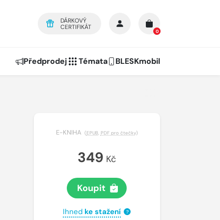
DÁRKOVÝ
CERTIFIKÁT
0
Předprodej
Témata
BLESKmobil
E-KNIHA
(
EPUB
,
PDF pro čtečky
)
349
Kč
Koupit
Ihned
ke stažení
?