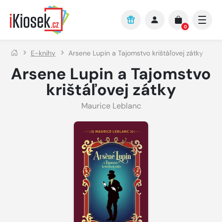
Přejít na hlavní obsah
0
E-knihy
Arsene Lupin a Tajomstvo krištáľovej zátky
Arsene Lupin a Tajomstvo
krištáľovej zátky
Maurice Leblanc