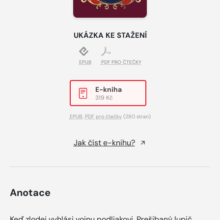
UKÁZKA KE STAŽENÍ
EPUB
PDF PRO ČTEČKY
E-kniha
319 Kč
EPUB
,
PDF pro čtečky
(280 stran)
Jak číst e-knihu?
Anotace
Keď zlodej vyhlási vojnu podliakovi. Prešibaný lupič