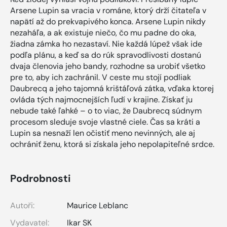
Arsene Lupin sa vracia v románe, ktorý drží čitateľa v
napätí až do prekvapivého konca. Arsene Lupin nikdy
nezaháľa, a ak existuje niečo, čo mu padne do oka,
žiadna zámka ho nezastaví. Nie každá lúpež však ide
podľa plánu, a keď sa do rúk spravodlivosti dostanú
dvaja členovia jeho bandy, rozhodne sa urobiť všetko
pre to, aby ich zachránil. V ceste mu stojí podliak
Daubrecq a jeho tajomná krištáľová zátka, vďaka ktorej
ovláda tých najmocnejších ľudí v krajine. Získať ju
nebude také ľahké – o to viac, že Daubrecq súdnym
procesom sleduje svoje vlastné ciele. Čas sa kráti a
Lupin sa nesnaží len očistiť meno nevinných, ale aj
ochrániť ženu, ktorá si získala jeho nepolapiteľné srdce.
Podrobnosti
Autoři:
Maurice Leblanc
Vydavatel:
Ikar SK