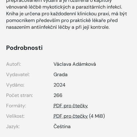
přepracovaném vydání a je rozšířena o kapitoly
věnované léčbě mykotických a parazitárních infekcí.
Kniha je určena pro každodenní klinickou praxi, má být
pomocníkem především pro praktické lékaře před
nasazením antiinfekční léčby a při její kontrole.
Podrobnosti
Autoři:
Václava Adámková
Vydavatel:
Grada
Vydáno:
2024
Počet stran:
266
Formáty:
PDF pro čtečky
Velikost:
PDF pro čtečky
(4 MiB)
Jazyk:
Čeština