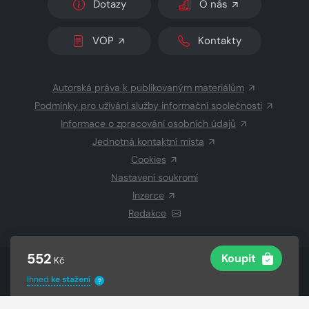
Dotazy
O nás
VOP
Kontakty
Autorská práva k publikovaným materiálům
Podmínky pro užívání služby informační společnosti
Informace o zpracování osobních údajů
Jednotná kontaktní místa
Cookies
Nastavení soukromí
Inzerce
Redakce
552
Koupit
Kč
© 2026 Copyright
CZECH NEWS CENTER a.s.
a dodavatelé
Ihned
ke stažení
obsahu
?
Vysázeno
Grand IT s.r.o.