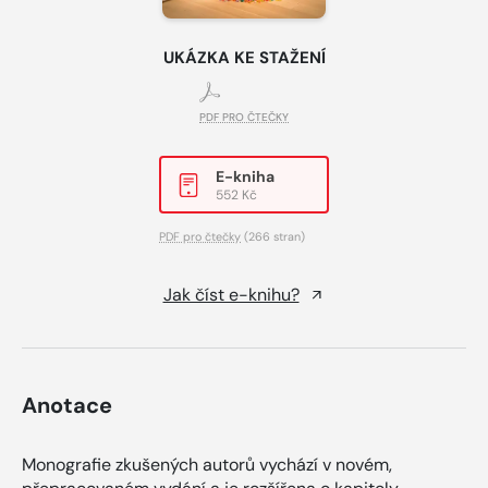
UKÁZKA KE STAŽENÍ
PDF PRO ČTEČKY
E-kniha
552 Kč
PDF pro čtečky
(266 stran)
Jak číst e-knihu?
Anotace
Monografie zkušených autorů vychází v novém,