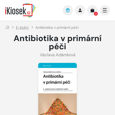
Přejít na hlavní obsah
0
E-knihy
Antibiotika v primární péči
Antibiotika v primární
péči
Václava Adámková