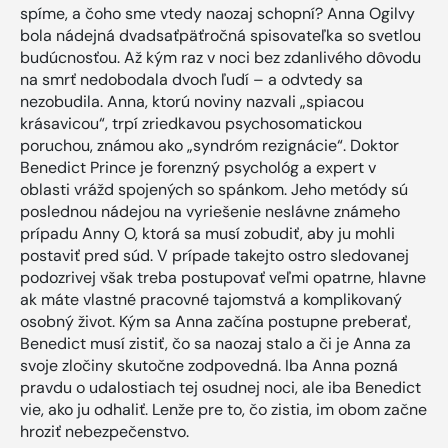
spíme, a čoho sme vtedy naozaj schopní? Anna Ogilvy
bola nádejná dvadsaťpäťročná spisovateľka so svetlou
budúcnosťou. Až kým raz v noci bez zdanlivého dôvodu
na smrť nedobodala dvoch ľudí – a odvtedy sa
nezobudila. Anna, ktorú noviny nazvali „spiacou
krásavicou“, trpí zriedkavou psychosomatickou
poruchou, známou ako „syndróm rezignácie“. Doktor
Benedict Prince je forenzný psychológ a expert v
oblasti vrážd spojených so spánkom. Jeho metódy sú
poslednou nádejou na vyriešenie neslávne známeho
prípadu Anny O, ktorá sa musí zobudiť, aby ju mohli
postaviť pred súd. V prípade takejto ostro sledovanej
podozrivej však treba postupovať veľmi opatrne, hlavne
ak máte vlastné pracovné tajomstvá a komplikovaný
osobný život. Kým sa Anna začína postupne preberať,
Benedict musí zistiť, čo sa naozaj stalo a či je Anna za
svoje zločiny skutočne zodpovedná. Iba Anna pozná
pravdu o udalostiach tej osudnej noci, ale iba Benedict
vie, ako ju odhaliť. Lenže pre to, čo zistia, im obom začne
hroziť nebezpečenstvo.