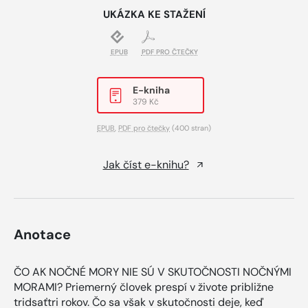
UKÁZKA KE STAŽENÍ
EPUB
PDF PRO ČTEČKY
E-kniha
379 Kč
EPUB
,
PDF pro čtečky
(400 stran)
Jak číst e-knihu?
Anotace
ČO AK NOČNÉ MORY NIE SÚ V SKUTOČNOSTI NOČNÝMI
MORAMI? Priemerný človek prespí v živote približne
tridsaťtri rokov. Čo sa však v skutočnosti deje, keď