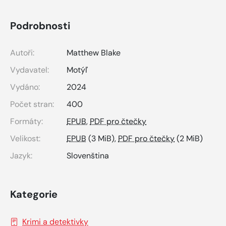
Podrobnosti
Autoři:
Matthew Blake
Vydavatel:
Motýľ
Vydáno:
2024
Počet stran:
400
Formáty:
EPUB
,
PDF pro čtečky
Velikost:
EPUB
(3 MiB),
PDF pro čtečky
(2 MiB)
Jazyk:
Slovenština
Kategorie
Krimi a detektivky