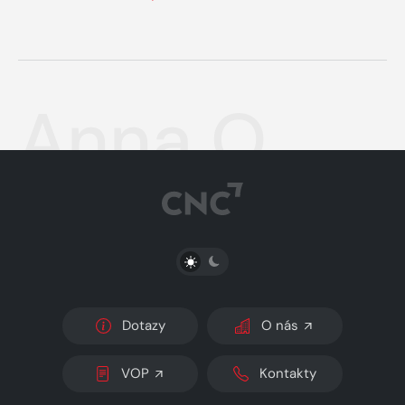
Anna O
PŘEPNOUT SVĚTLÝ/TMAVÝ REŽIM
Dotazy
O nás
VOP
Kontakty