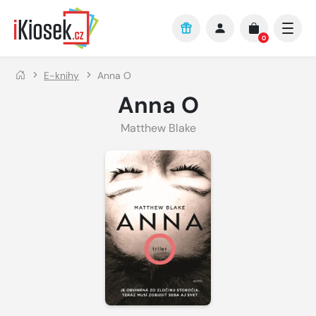
Přejít na hlavní obsah
0
E-knihy
Anna O
Anna O
Matthew Blake