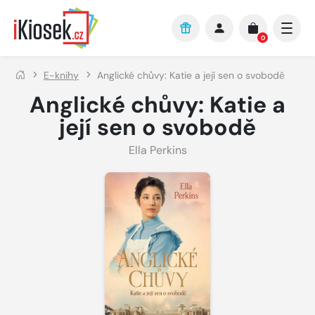
Přejít na hlavní obsah
0
E-knihy
Anglické chůvy: Katie a její sen o svobodě
Anglické chůvy: Katie a
její sen o svobodě
Ella Perkins