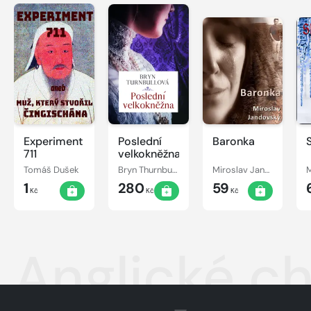
Experiment
Poslední
Baronka
711
velkokněžna
Tomáš Dušek
Bryn Thurnbullová
Miroslav Jandovský
1
280
59
Kč
Kč
Kč
Anglické ch