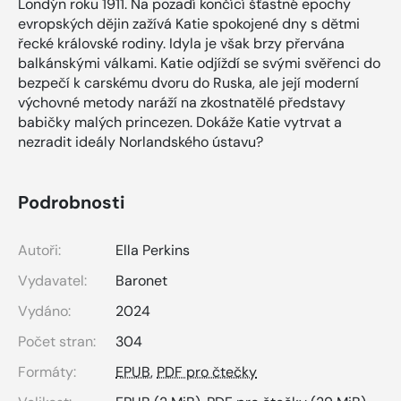
Londýn roku 1911. Na pozadí končící šťastné epochy
evropských dějin zažívá Katie spokojené dny s dětmi
řecké královské rodiny. Idyla je však brzy přervána
balkánskými válkami. Katie odjíždí se svými svěřenci do
bezpečí k carskému dvoru do Ruska, ale její moderní
výchovné metody naráží na zkostnatělé představy
babičky malých princezen. Dokáže Katie vytrvat a
nezradit ideály Norlandského ústavu?
Podrobnosti
Autoři:
Ella Perkins
Vydavatel:
Baronet
Vydáno:
2024
Počet stran:
304
Formáty:
EPUB
,
PDF pro čtečky