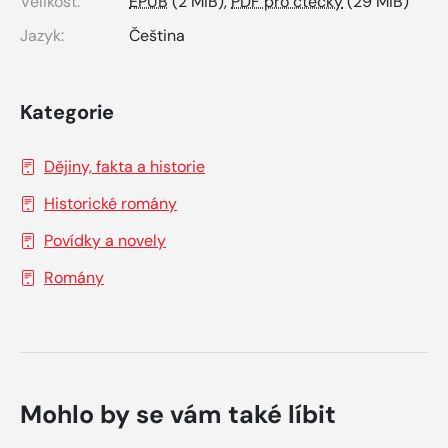
Velikost:
EPUB
(2 MiB),
PDF pro čtečky
(29 MiB)
Jazyk:
Čeština
Kategorie
Dějiny, fakta a historie
Historické romány
Povídky a novely
Romány
Mohlo by se vám také líbit