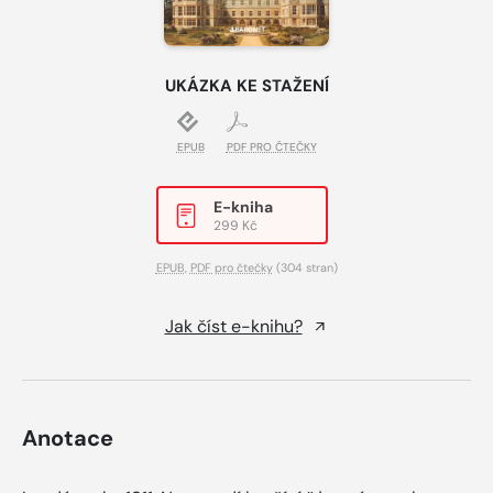
UKÁZKA KE STAŽENÍ
EPUB
PDF PRO ČTEČKY
E-kniha
299 Kč
EPUB
,
PDF pro čtečky
(304 stran)
Jak číst e-knihu?
Anotace