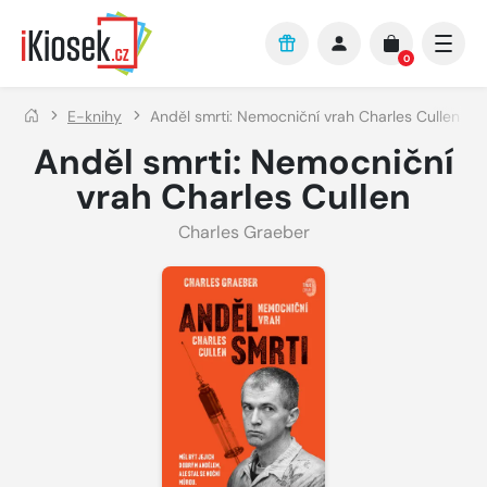
Přejít na hlavní obsah
0
E-knihy
Anděl smrti: Nemocniční vrah Charles Cullen
Anděl smrti: Nemocniční
vrah Charles Cullen
Charles Graeber