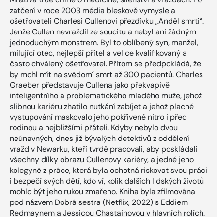
zatčení v roce 2003 média bleskově vymyslela
ošetřovateli Charlesi Cullenovi přezdívku „Anděl smrti“.
Jenže Cullen nevraždil ze soucitu a nebyl ani žádným
jednoduchým monstrem. Byl to oblíbený syn, manžel,
milující otec, nejlepší přítel a velice kvalifikovaný a
často chválený ošetřovatel. Přitom se předpokládá, že
by mohl mít na svědomí smrt až 300 pacientů. Charles
Graeber představuje Cullena jako překvapivě
inteligentního a problematického mladého muže, jehož
slibnou kariéru zhatilo nutkání zabíjet a jehož plaché
vystupování maskovalo jeho pokřivené nitro i před
rodinou a nejbližšími přáteli. Kdyby nebylo dvou
neúnavných, dnes již bývalých detektivů z oddělení
vražd v Newarku, kteří tvrdě pracovali, aby poskládali
všechny dílky obrazu Cullenovy kariéry, a jedné jeho
kolegyně z práce, která byla ochotná riskovat svou práci
i bezpečí svých dětí, kdo ví, kolik dalších lidských životů
mohlo být jeho rukou zmařeno. Kniha byla zfilmována
pod názvem Dobrá sestra (Netflix, 2022) s Eddiem
Redmaynem a Jessicou Chastainovou v hlavních rolích.