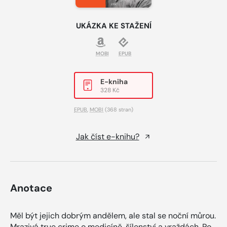
UKÁZKA KE STAŽENÍ
MOBI
EPUB
E-kniha
328 Kč
EPUB
,
MOBI
(368 stran)
Jak číst e-knihu?
Anotace
Měl být jejich dobrým andělem, ale stal se noční můrou.
Mrazivá true crime o medicíně, šílenství a vraždách. Po