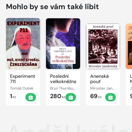
Mohlo by se vám také líbit
Experiment
Poslední
Anenská
711
velkokněžna
pouť
Tomáš Dušek
Bryn Thurnbullová
Miroslav Jandovský
1
280
69
Kč
Kč
Kč