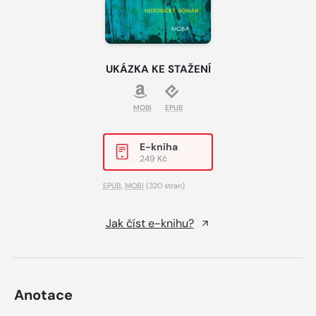
UKÁZKA KE STAŽENÍ
MOBI
EPUB
E-kniha
249 Kč
EPUB
,
MOBI
(320 stran)
Jak číst e-knihu?
Anotace