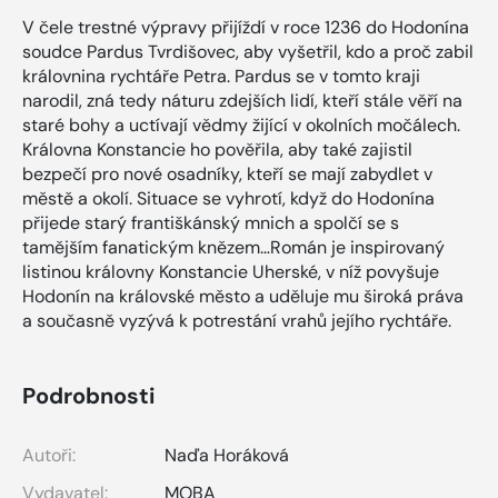
V čele trestné výpravy přijíždí v roce 1236 do Hodonína
soudce Pardus Tvrdišovec, aby vyšetřil, kdo a proč zabil
královnina rychtáře Petra. Pardus se v tomto kraji
narodil, zná tedy náturu zdejších lidí, kteří stále věří na
staré bohy a uctívají vědmy žijící v okolních močálech.
Královna Konstancie ho pověřila, aby také zajistil
bezpečí pro nové osadníky, kteří se mají zabydlet v
městě a okolí. Situace se vyhrotí, když do Hodonína
přijede starý františkánský mnich a spolčí se s
tamějším fanatickým knězem…Román je inspirovaný
listinou královny Konstancie Uherské, v níž povyšuje
Hodonín na královské město a uděluje mu široká práva
a současně vyzývá k potrestání vrahů jejího rychtáře.
Podrobnosti
Autoři:
Naďa Horáková
Vydavatel:
MOBA