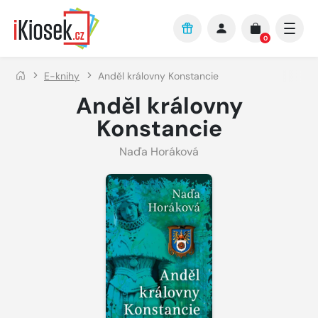
Přejít na hlavní obsah
0
E-knihy
Anděl královny Konstancie
Anděl královny
Konstancie
Naďa Horáková