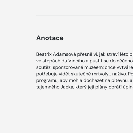
Anotace
Beatrix Adamsová přesně ví, jak stráví léto 
ve stopách da Vinciho a pustit se do něčeho
soutěži sponzorované muzeem: chce vytvářet
potřebuje vidět skutečné mrtvoly… naživo. P
programu, aby mohla docházet na pitevnu, 
tajemného Jacka, který její plány obrátí úpln