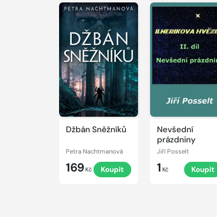
Džbán Sněžníků
Nevšední
prázdniny
Petra Nachtmanová
Jiří Posselt
169
1
Koupit
Koupit
Kč
Kč