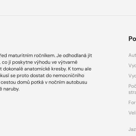
Po
Aut
před maturitním ročníkem. Je odhodlaná jít
, co jí poskytne výhodu ve výtvarné
Vyd
 dokonalé anatomické kresby. K tomu ale
okusí se proto dostat do nemocničního
Vy
a cestou domů potká v nočním autobusu
Po
ě naruby.
str
For
Vel
Jaz