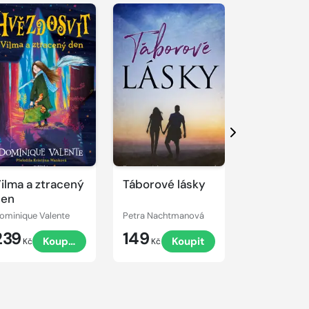
Další
ilma a ztracený
Táborové lásky
Pár nocí
den
ominique Valente
Petra Nachtmanová
Petra Nacht
239
149
169
Koupit
Koupit
K
Kč
Kč
Kč