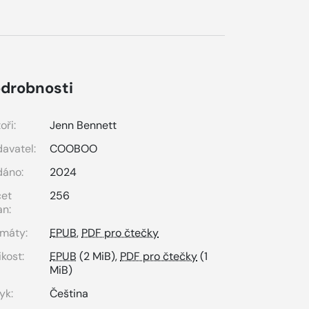
drobnosti
oři:
Jenn Bennett
avatel:
COOBOO
dáno:
2024
čet
256
an:
máty:
EPUB
,
PDF pro čtečky
ikost:
EPUB
(2 MiB),
PDF pro čtečky
(1
MiB)
yk:
Čeština