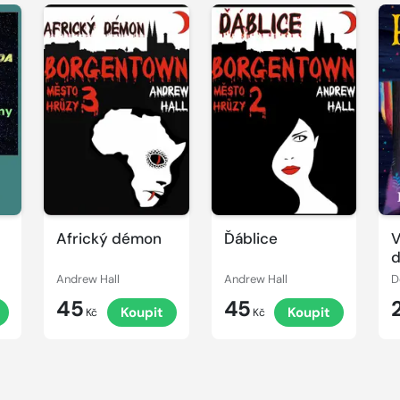
Africký démon
Ďáblice
V
Andrew Hall
Andrew Hall
D
45
45
Koupit
Koupit
Kč
Kč