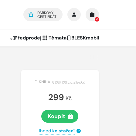
DÁRKOVÝ
CERTIFIKÁT
0
Předprodej
Témata
BLESKmobil
E-KNIHA
(
EPUB
,
PDF pro čtečky
)
299
Kč
Koupit
Ihned
ke stažení
?