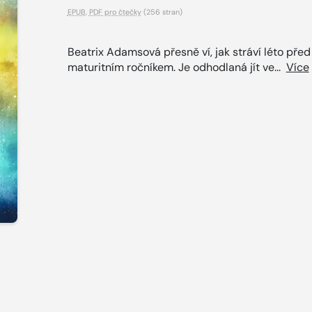
EPUB
,
PDF pro čtečky
(256 stran)
Beatrix Adamsová přesně ví, jak stráví léto před
maturitním ročníkem. Je odhodlaná jít ve...
Více