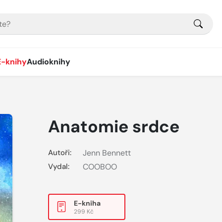
E-knihy
Audioknihy
Anatomie srdce
Autoři:
Jenn Bennett
Vydal:
COOBOO
E-kniha
299 Kč