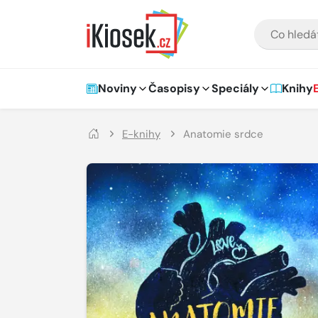
Přejít na hlavní obsah
VYHLEDÁVÁNÍ
Hlavní navigace
Noviny
Časopisy
Speciály
Knihy
E-knihy
Anatomie srdce