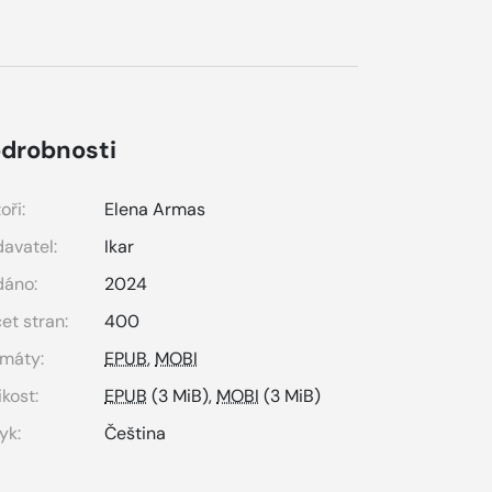
drobnosti
oři:
Elena Armas
avatel:
Ikar
dáno:
2024
et stran:
400
máty:
EPUB
,
MOBI
ikost:
EPUB
(3 MiB),
MOBI
(3 MiB)
yk:
Čeština