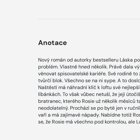
Anotace
Nový román od autorky bestselleru Láska p
problém. Vlastně hned několik. Právě dala v
věnovat spisovatelské kariéře. Své rodině to
tvůrčí blok. Všechno se na ni sype. A to doslo
Naštěstí má náhradní klíč k loftu své nejlepš
líbánkách. To však vůbec netuší, že její útočiš
bratranec, kterého Rosie už několik měsíců t
neodolatelný. Prochází se po bytě jen v ručn
vaří a má zajímavé nápady. Nabídne totiž Rosi
se, že Rosie má všechno pod kontrolou, ale L