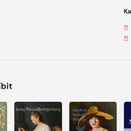
Ka
íbit