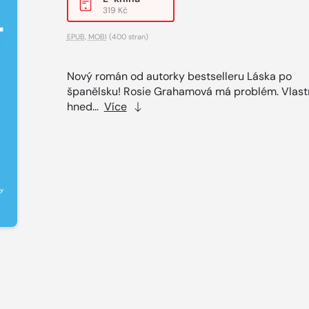
319 Kč
EPUB
,
MOBI
(400 stran)
Nový román od autorky bestselleru Láska po
španělsku! Rosie Grahamová má problém. Vlast
hned...
Více