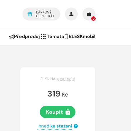
DÁRKOVÝ
CERTIFIKÁT
0
Předprodej
Témata
BLESKmobil
E-KNIHA
(
EPUB
,
MOBI
)
319
Kč
Koupit
Ihned
ke stažení
?