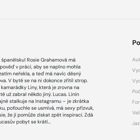
Po
Aut
o španělsku! Rosie Grahamová má
ýpověď v práci, aby se naplno mohla
Vyd
 zatím neřekla, a teď má navíc děsný
va. V bytě se na ni dokonce zřítil strop.
Vy
í kamarádky Liny, která je zrovna na
Poč
tě už zabral někdo jiný. Lucas. Linin
ajně stalkuje na Instagramu – je zkrátka
For
íku, poťouchle se usmívá, má sexy přízvuk,
Vel
e, že jí pomůže získat zpět inspiraci. Zdá
ucasův pobyt se krátí…
Jaz