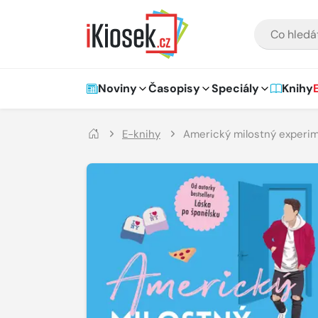
Přejít na hlavní obsah
VYHLEDÁVÁNÍ
Hlavní navigace
Noviny
Časopisy
Speciály
Knihy
E-knihy
Americký milostný experi