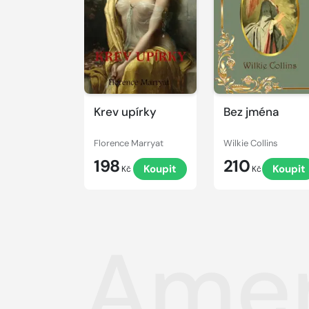
Krev upírky
Bez jména
Florence Marryat
Wilkie Collins
198
210
Koupit
Koupit
Kč
Kč
Amer