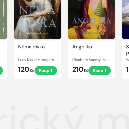
Němá dívka
Angelika
S
p
Lucy Maud Montgomery
Elisabeth Sanxay Holding
W
120
210
Koupit
Koupit
Kč
Kč
ický m