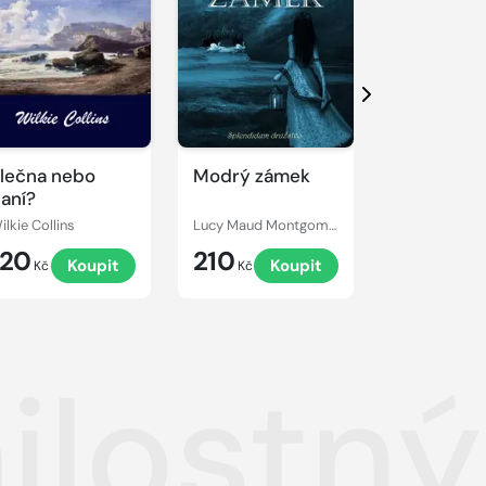
Další
lečna nebo
Modrý zámek
Armadale
aní?
ilkie Collins
Lucy Maud Montgomery
Wilkie Collins
120
210
249
Koupit
Koupit
Kč
Kč
Kč
ilostný