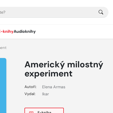
E-knihy
Audioknihy
ment
Americký milostný
experiment
Autoři:
Elena Armas
Vydal:
Ikar
E-kniha