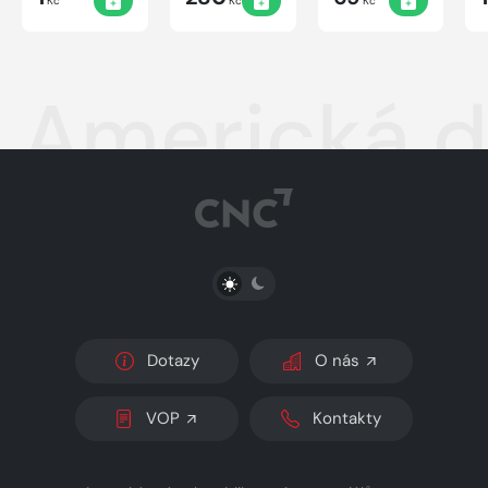
Kč
Kč
Kč
Americká d
PŘEPNOUT SVĚTLÝ/TMAVÝ REŽIM
Dotazy
O nás
VOP
Kontakty