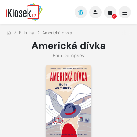
Přejít na hlavní obsah
0
E-knihy
Americká dívka
Americká dívka
Eoin Dempsey