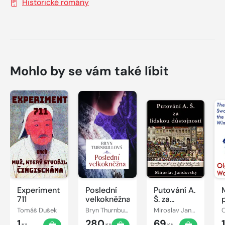
Historické romány
Mohlo by se vám také líbit
Experiment
Poslední
Putování A.
711
velkokněžna
Š. za
lidskou
Tomáš Dušek
Bryn Thurnbullová
Miroslav Jandovský
O
důstojností
1
280
69