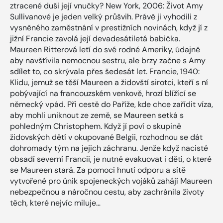
ztracené duši její vnučky? New York, 2006: Život Amy
Sullivanové je jeden velký průšvih. Právě ji vyhodili z
vysněného zaměstnání v prestižních novinách, když jí z
jižní Francie zavolá její devadesátiletá babička.
Maureen Ritterová letí do své rodné Ameriky, údajně
aby navštívila nemocnou sestru, ale brzy začne s Amy
sdílet to, co skrývala přes šedesát let. Francie, 1940:
Klidu, jemuž se těší Maureen a židovští sirotci, kteří s ní
pobývající na francouzském venkově, hrozí blížící se
německý vpád. Při cestě do Paříže, kde chce zařídit víza,
aby mohli uniknout ze země, se Maureen setká s
pohledným Christophem. Když jí poví o skupině
židovských dětí v okupované Belgii, rozhodnou se dát
dohromady tým na jejich záchranu. Jenže když nacisté
obsadí severní Francii, je nutné evakuovat i děti, o které
se Maureen stará. Za pomoci hnutí odporu a sítě
vytvořené pro únik spojeneckých vojáků zahájí Maureen
nebezpečnou a náročnou cestu, aby zachránila životy
těch, které nejvíc miluje…