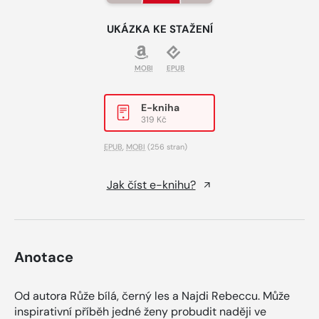
UKÁZKA KE STAŽENÍ
MOBI
EPUB
E-kniha
319 Kč
EPUB
,
MOBI
(256 stran)
Jak číst e-knihu?
Anotace
Od autora Růže bílá, černý les a Najdi Rebeccu. Může
inspirativní příběh jedné ženy probudit naději ve