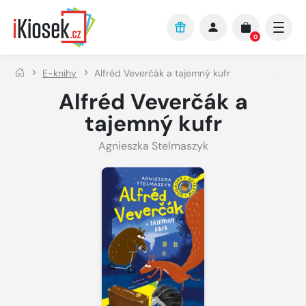
Přejít na hlavní obsah
0
E-knihy
Alfréd Veverčák a tajemný kufr
Alfréd Veverčák a
tajemný kufr
Agnieszka Stelmaszyk