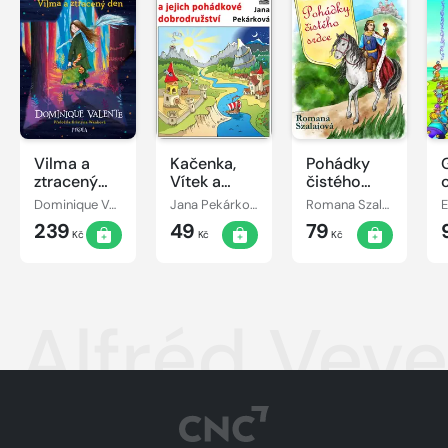
Vilma a
Kačenka,
Pohádky
ztracený
Vítek a
čistého
den
jejich
srdce
Dominique Valente
Jana Pekárková
Romana Szalaiová
E
pohádkové
239
49
79
dobrodružství
Kč
Kč
Kč
Alfréd Veve