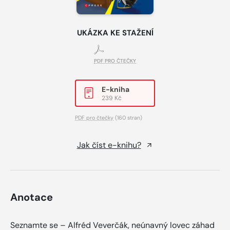
UKÁZKA KE STAŽENÍ
PDF PRO ČTEČKY
E-kniha
239 Kč
PDF pro čtečky
(160 stran)
Jak číst e-knihu?
Anotace
Seznamte se – Alfréd Veverčák, neúnavný lovec záhad