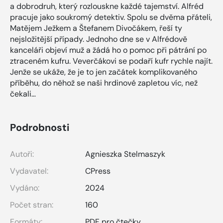
a dobrodruh, který rozlouskne každé tajemství. Alfréd
pracuje jako soukromý detektiv. Spolu se dvěma přáteli,
Matějem Ježkem a Štefanem Divočákem, řeší ty
nejsložitější případy. Jednoho dne se v Alfrédově
kanceláři objeví muž a žádá ho o pomoc při pátrání po
ztraceném kufru. Veverčákovi se podaří kufr rychle najít.
Jenže se ukáže, že je to jen začátek komplikovaného
příběhu, do něhož se naši hrdinové zapletou víc, než
čekali…
Podrobnosti
Autoři:
Agnieszka Stelmaszyk
Vydavatel:
CPress
Vydáno:
2024
Počet stran:
160
Formáty:
PDF pro čtečky