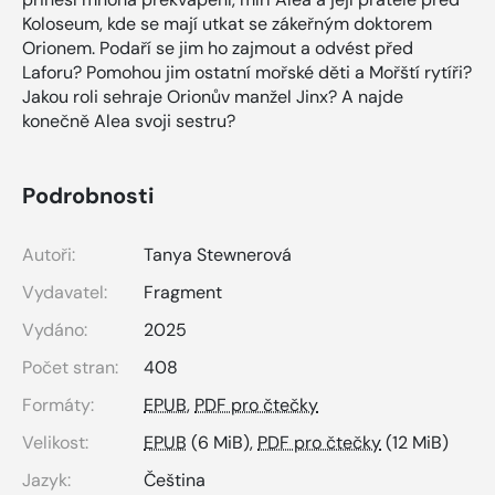
Koloseum, kde se mají utkat se zákeřným doktorem
Orionem. Podaří se jim ho zajmout a odvést před
Laforu? Pomohou jim ostatní mořské děti a Mořští rytíři?
Jakou roli sehraje Orionův manžel Jinx? A najde
konečně Alea svoji sestru?
Podrobnosti
Autoři:
Tanya Stewnerová
Vydavatel:
Fragment
Vydáno:
2025
Počet stran:
408
Formáty:
EPUB
,
PDF pro čtečky
Velikost:
EPUB
(6 MiB),
PDF pro čtečky
(12 MiB)
Jazyk:
Čeština