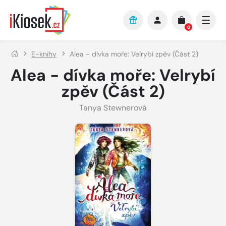
Přejít na hlavní obsah
0
E-knihy
Alea - dívka moře: Velrybí zpěv (Část 2)
Alea - dívka moře: Velrybí
zpěv (Část 2)
Tanya Stewnerová