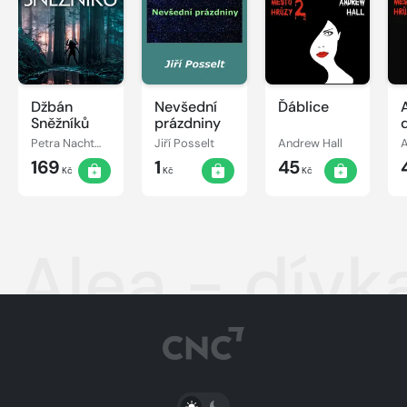
Džbán
Nevšední
Ďáblice
Sněžníků
prázdniny
Petra Nachtmanová
Jiří Posselt
Andrew Hall
A
169
1
45
Kč
Kč
Kč
Alea - dívk
PŘEPNOUT SVĚTLÝ/TMAVÝ REŽIM