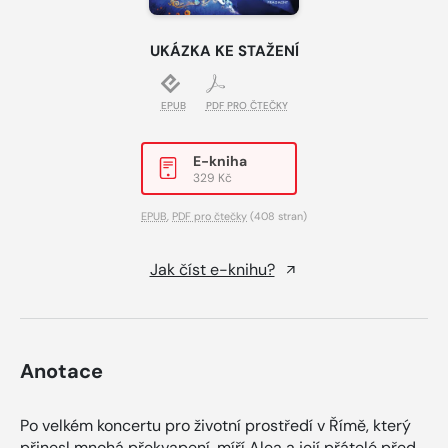
UKÁZKA KE STAŽENÍ
EPUB
PDF PRO ČTEČKY
E-kniha
329 Kč
EPUB
,
PDF pro čtečky
(408 stran)
Jak číst e-knihu?
Anotace
Po velkém koncertu pro životní prostředí v Římě, který
přinesl mnohá překvapení, míří Alea a její přátelé před