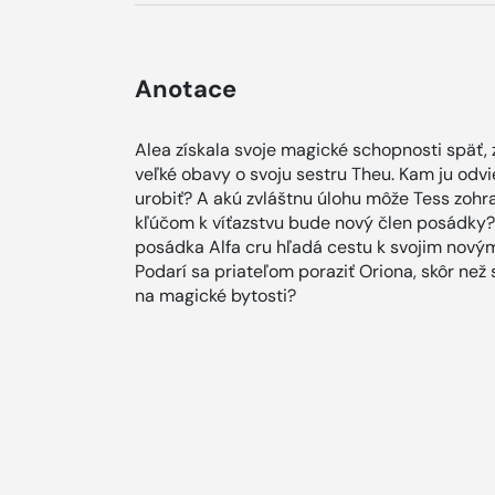
Anotace
Alea získala svoje magické schopnosti späť,
veľké obavy o svoju sestru Theu. Kam ju odv
urobiť? A akú zvláštnu úlohu môže Tess zohra
kľúčom k víťazstvu bude nový člen posádky? 
posádka Alfa cru hľadá cestu k svojim novým
Podarí sa priateľom poraziť Oriona, skôr než 
na magické bytosti?