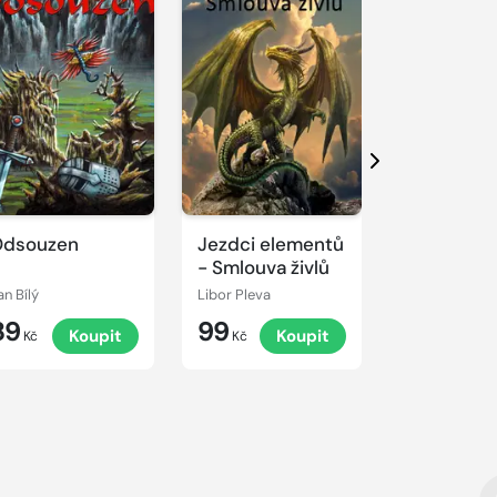
Další
Odsouzen
Jezdci elementů
Ďáblice
- Smlouva živlů
an Bílý
Libor Pleva
Andrew Hall
89
99
45
Koupit
Koupit
K
Kč
Kč
Kč