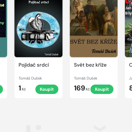
Pojídač srdcí
Svět bez kříže
Tomáš Dušek
Tomáš Dušek
J
1
169
Koupit
Koupit
Kč
Kč