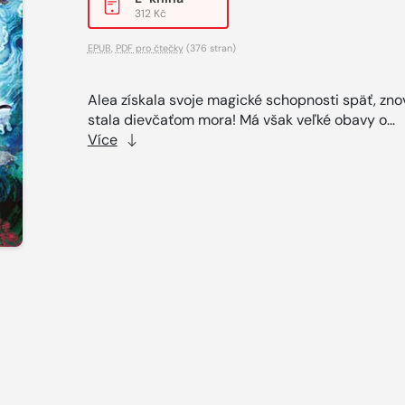
312 Kč
EPUB
,
PDF pro čtečky
(376 stran)
Alea získala svoje magické schopnosti späť, zno
stala dievčaťom mora! Má však veľké obavy o...
Více