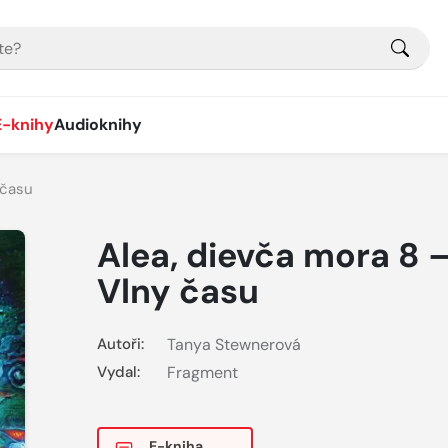
E-knihy
Audioknihy
 času
Alea, dievča mora 8 
Vlny času
Autoři:
Tanya Stewnerová
Vydal:
Fragment
E-kniha