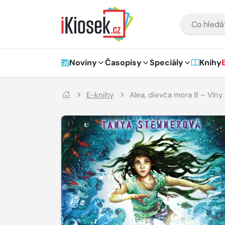
Přejít na hlavní obsah
VYHLEDÁVÁNÍ
Hlavní navigace
Noviny
Časopisy
Speciály
Knihy
E-knihy
Alea, dievča mora 8 – Vlny