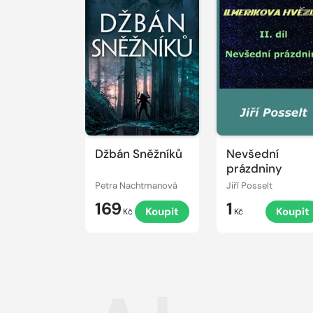
Džbán Sněžníků
Nevšední
prázdniny
Petra Nachtmanová
Jiří Posselt
169
1
Koupit
Koupit
Kč
Kč