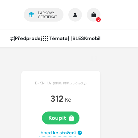
DÁRKOVÝ
CERTIFIKÁT
0
Předprodej
Témata
BLESKmobil
–
E-KNIHA
(
EPUB
,
PDF pro čtečky
)
312
Kč
Koupit
Ihned
ke stažení
?