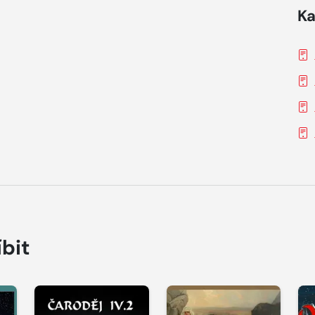
Ka
íbit