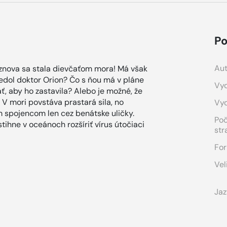
Po
Aut
 znova sa stala dievčaťom mora! Má však
iedol doktor Orion? Čo s ňou má v pláne
Vyd
ť, aby ho zastavila? Alebo je možné, že
V mori povstáva prastará sila, no
Vy
 spojencom len cez benátske uličky.
Po
stihne v oceánoch rozšíriť vírus útočiaci
str
For
Vel
Jaz