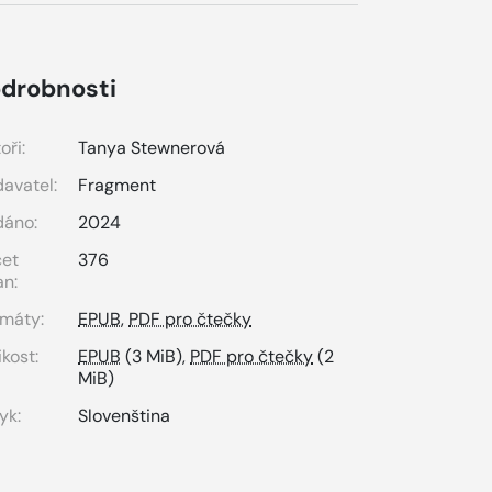
drobnosti
oři:
Tanya Stewnerová
avatel:
Fragment
dáno:
2024
čet
376
an:
máty:
EPUB
,
PDF pro čtečky
ikost:
EPUB
(3 MiB),
PDF pro čtečky
(2
MiB)
yk:
Slovenština