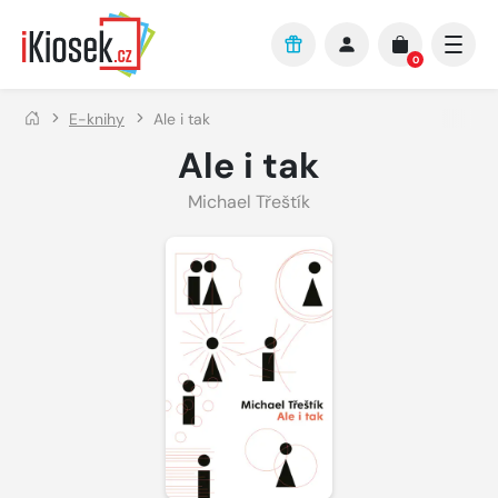
Přejít na hlavní obsah
0
E-knihy
Ale i tak
Ale i tak
Michael Třeštík