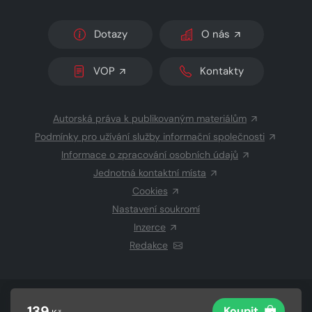
Dotazy
O nás
VOP
Kontakty
Autorská práva k publikovaným materiálům
Podmínky pro užívání služby informační společnosti
Informace o zpracování osobních údajů
Jednotná kontaktní místa
Cookies
Nastavení soukromí
Inzerce
Redakce
© 2026 Copyright
CZECH NEWS CENTER a.s.
a dodavatelé
139
Koupit