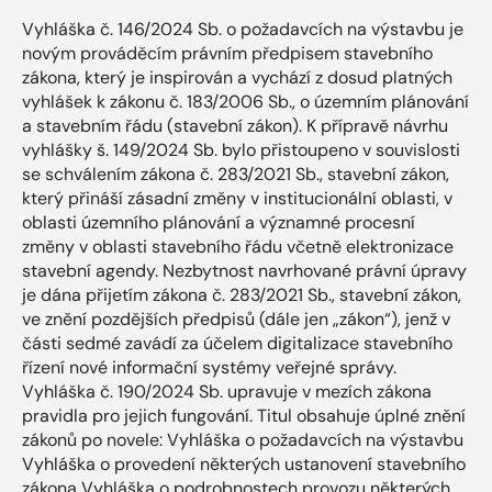
Vyhláška č. 146/2024 Sb. o požadavcích na výstavbu je
novým prováděcím právním předpisem stavebního
zákona, který je inspirován a vychází z dosud platných
vyhlášek k zákonu č. 183/2006 Sb., o územním plánování
a stavebním řádu (stavební zákon). K přípravě návrhu
vyhlášky š. 149/2024 Sb. bylo přistoupeno v souvislosti
se schválením zákona č. 283/2021 Sb., stavební zákon,
který přináší zásadní změny v institucionální oblasti, v
oblasti územního plánování a významné procesní
změny v oblasti stavebního řádu včetně elektronizace
stavební agendy. Nezbytnost navrhované právní úpravy
je dána přijetím zákona č. 283/2021 Sb., stavební zákon,
ve znění pozdějších předpisů (dále jen „zákon“), jenž v
části sedmé zavádí za účelem digitalizace stavebního
řízení nové informační systémy veřejné správy.
Vyhláška č. 190/2024 Sb. upravuje v mezích zákona
pravidla pro jejich fungování. Titul obsahuje úplné znění
zákonů po novele: Vyhláška o požadavcích na výstavbu
Vyhláška o provedení některých ustanovení stavebního
zákona Vyhláška o podrobnostech provozu některých