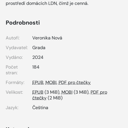
prostředí domácích LDN, čímž je cenná.
Podrobnosti
Autoři:
Veronika Nová
Vydavatel:
Grada
Vydáno:
2024
Počet
184
stran:
Formáty:
EPUB
,
MOBI
,
PDF pro čtečky
Velikost:
EPUB
(3 MiB),
MOBI
(3 MiB),
PDF pro
čtečky
(2 MiB)
Jazyk:
Čeština