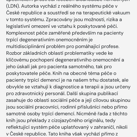
(LDN). Autorka vychází z reálného systému péče v
České republice a soustředí se na terapeutické vakuum
v tomto systému. Zpracovány jsou možnosti, rizika a
legislativní omezení ve vztahu k poskytované péči.
Komplexnost péče zaměřené především na pacienty
trpící degenerativním onemocněním je
multidisciplinární problém pro pomáhající profese.
Rozbor základních oblastí problematiky vede ke
klíčovému pochopení degenerativního onemocnění a
jeho úskalí jak pro pacienta samotného, tak pro
poskytovatele péče. Knih na obecné téma péče o
pacienty trpící demencí je na našem trhu dostatek, ale
obvykle se vztahují k diagnostice a terapii a jsou určeny
pro zdravotnický personál. Další skupina publikací
zasahuje do oblasti sociální péče a její cílovou skupinou
jsou sociální pracovníci, rodinní příslušníci nebo přímo
samotné osoby trpící demencí. Nicméně řada z těchto
knih jsou překlady z cizojazyčného originálu, tedy
reflektující systém péče uplatňovaný v zahraničí, nikoli
v České republice. Tato kniha však vychází přímo z