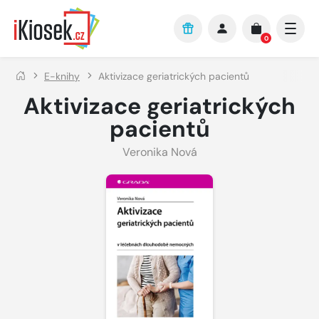
Přejít na hlavní obsah
0
E-knihy
Aktivizace geriatrických pacientů
Aktivizace geriatrických
pacientů
Veronika Nová