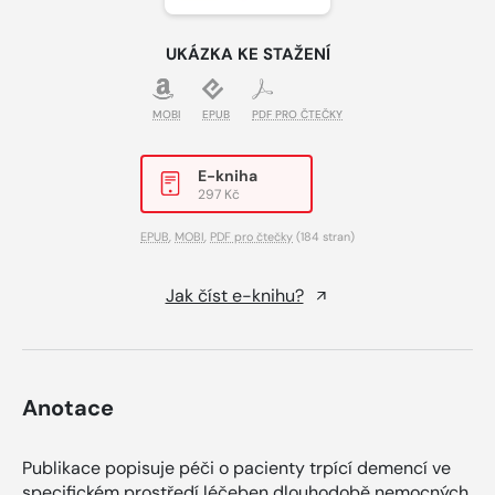
UKÁZKA KE STAŽENÍ
MOBI
EPUB
PDF PRO ČTEČKY
E-kniha
297 Kč
EPUB
,
MOBI
,
PDF pro čtečky
(184 stran)
Jak číst e-knihu?
Anotace
Publikace popisuje péči o pacienty trpící demencí ve
specifickém prostředí léčeben dlouhodobě nemocných