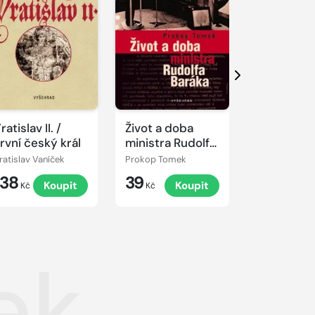
Další
ratislav II. /
Život a doba
Tábor 3. r
rvní český král
ministra Rudolfa
Ravensbr
Baráka
po gdans
ratislav Vaníček
Prokop Tomek
Gustáv Mišal
šibenicu 
138
39
149
Koupit
Koupit
K
pravda o 
Kč
Kč
Kč
v službác
ek