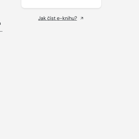
Jak číst e-knihu?
a
..