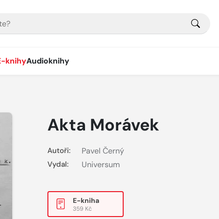
E-knihy
Audioknihy
Akta Morávek
Autoři:
Pavel Černý
Vydal:
Universum
E-kniha
359 Kč