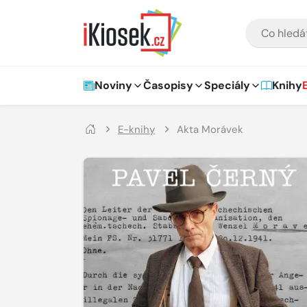
Přejít na hlavní obsah
VYHLEDÁVÁNÍ
Hlavní navigace
Noviny
Časopisy
Speciály
Knihy
E-knihy
Akta Morávek