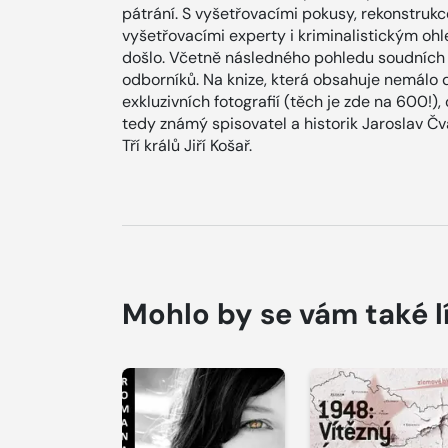
pátrání. S vyšetřovacími pokusy, rekonstruk
vyšetřovacími experty i kriminalistickým oh
došlo. Včetně následného pohledu soudních 
odborníků. Na knize, která obsahuje nemálo 
exkluzivních fotografií (těch je zde na 600!),
tedy známý spisovatel a historik Jaroslav Čva
Tří králů Jiří Košař.
Mohlo by se vám také l