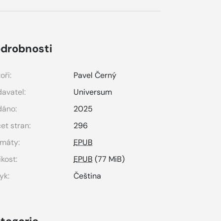
drobnosti
oři:
Pavel Černý
avatel:
Universum
dáno:
2025
et stran:
296
máty:
EPUB
ikost:
EPUB
(77 MiB)
yk:
Čeština