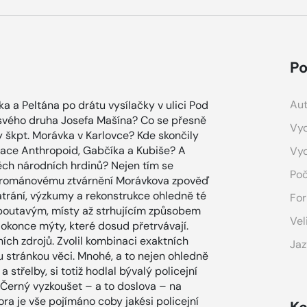
Po
Aut
a a Peltána po drátu vysílačky v ulici Pod
 svého druha Josefa Mašína? Co se přesně
Vyd
y škpt. Morávka v Karlovce? Kde skončily
race Anthropoid, Gabčíka a Kubiše? A
Vy
těch národních hrdinů? Nejen tím se
Poč
u románovému ztvárnění Morávkova zpověď
trání, výzkumy a rekonstrukce ohledně té
For
 poutavým, místy až strhujícím způsobem
Vel
dokonce mýty, které dosud přetrvávají.
ích zdrojů. Zvolil kombinaci exaktních
Jaz
 stránkou věci. Mnohé, a to nejen ohledně
střelby, si totiž hodlal bývalý policejní
 Černý vyzkoušet – a to doslova – na
ora je vše pojímáno coby jakési policejní