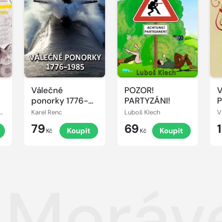
Válečné
POZOR!
V
ponorky 1776-
PARTYZÁNI!
P
1985
šek Čapka, Jitka Lunerová
Karel Renc
Luboš Klech
V
79
69
t
Koupit
Koupit
Kč
Kč
 Moráv