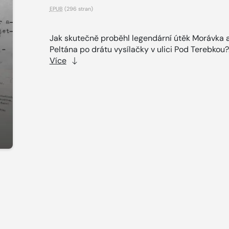
EPUB
(296 stran)
Jak skutečně proběhl legendární útěk Morávka 
Peltána po drátu vysílačky v ulici Pod Terebkou?.
Více