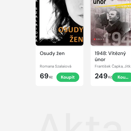
Osudy žen
1948: Vítězný
únor
Romana Szalaiová
Franti
69
249
Koupit
Koupi
Kč
Kč
Akta