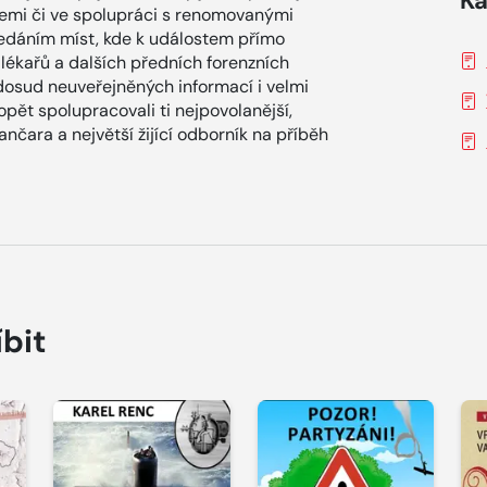
Ka
cemi či ve spolupráci s renomovanými
ledáním míst, kde k událostem přímo
lékařů a dalších předních forenzních
dosud neuveřejněných informací i velmi
 opět spolupracovali ti nejpovolanější,
nčara a největší žijící odborník na příběh
íbit