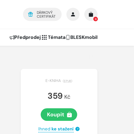
DÁRKOVÝ
CERTIFIKÁT
0
Předprodej
Témata
BLESKmobil
E-KNIHA
(
EPUB
)
359
Kč
Koupit
Ihned
ke stažení
?