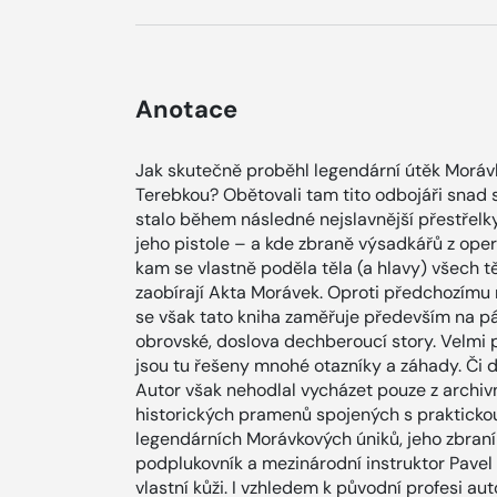
Anotace
Jak skutečně proběhl legendární útěk Morávk
Terebkou? Obětovali tam tito odbojáři snad
stalo během následné nejslavnější přestřelk
jeho pistole – a kde zbraně výsadkářů z ope
kam se vlastně poděla těla (a hlavy) všech 
zaobírají Akta Morávek. Oproti předchozím
se však tato kniha zaměřuje především na pá
obrovské, doslova dechberoucí story. Velmi
jsou tu řešeny mnohé otazníky a záhady. Či 
Autor však nehodlal vycházet pouze z archivn
historických pramenů spojených s praktickou
legendárních Morávkových úniků, jeho zbraní a 
podplukovník a mezinárodní instruktor Pavel
vlastní kůži. I vzhledem k původní profesi aut