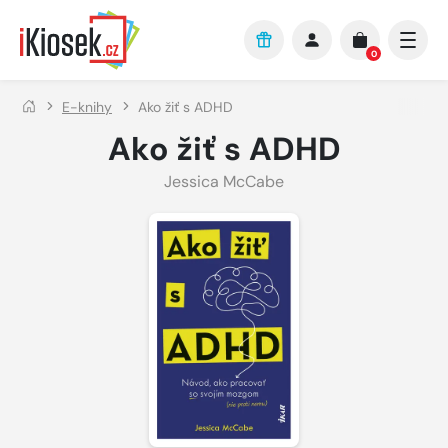
Přejít na hlavní obsah
0
E-knihy
Ako žiť s ADHD
Ako žiť s ADHD
Jessica McCabe