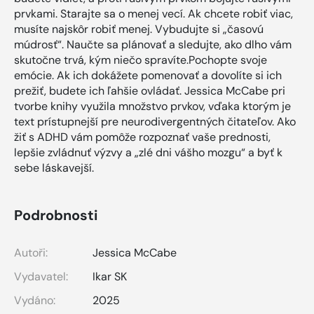
prvkami. Starajte sa o menej vecí. Ak chcete robiť viac,
musíte najskôr robiť menej. Vybudujte si „časovú
múdrosť“. Naučte sa plánovať a sledujte, ako dlho vám
skutočne trvá, kým niečo spravíte.Pochopte svoje
emócie. Ak ich dokážete pomenovať a dovolíte si ich
prežiť, budete ich ľahšie ovládať. Jessica McCabe pri
tvorbe knihy využila množstvo prvkov, vďaka ktorým je
text prístupnejší pre neurodivergentných čitateľov. Ako
žiť s ADHD vám pomôže rozpoznať vaše prednosti,
lepšie zvládnuť výzvy a „zlé dni vášho mozgu“ a byť k
sebe láskavejší.
Podrobnosti
Autoři:
Jessica McCabe
Vydavatel:
Ikar SK
Vydáno:
2025