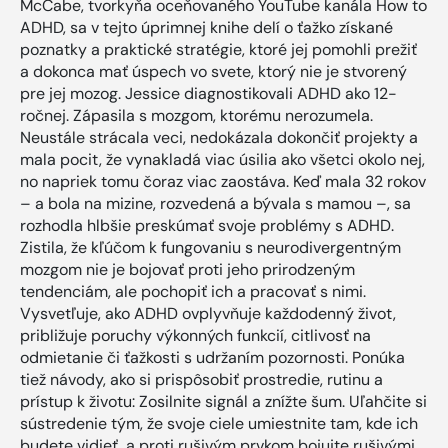
McCabe, tvorkyňa oceňovaného YouTube kanála How to
ADHD, sa v tejto úprimnej knihe delí o ťažko získané
poznatky a praktické stratégie, ktoré jej pomohli prežiť
a dokonca mať úspech vo svete, ktorý nie je stvorený
pre jej mozog. Jessice diagnostikovali ADHD ako 12-
ročnej. Zápasila s mozgom, ktorému nerozumela.
Neustále strácala veci, nedokázala dokončiť projekty a
mala pocit, že vynakladá viac úsilia ako všetci okolo nej,
no napriek tomu čoraz viac zaostáva. Keď mala 32 rokov
– a bola na mizine, rozvedená a bývala s mamou –, sa
rozhodla hlbšie preskúmať svoje problémy s ADHD.
Zistila, že kľúčom k fungovaniu s neurodivergentným
mozgom nie je bojovať proti jeho prirodzeným
tendenciám, ale pochopiť ich a pracovať s nimi.
Vysvetľuje, ako ADHD ovplyvňuje každodenný život,
približuje poruchy výkonných funkcií, citlivosť na
odmietanie či ťažkosti s udržaním pozornosti. Ponúka
tiež návody, ako si prispôsobiť prostredie, rutinu a
prístup k životu: Zosilnite signál a znížte šum. Uľahčite si
sústredenie tým, že svoje ciele umiestnite tam, kde ich
budete vidieť, a proti rušivým prvkom bojujte rušivými