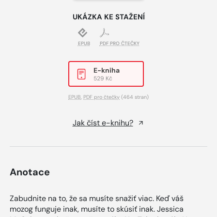
UKÁZKA KE STAŽENÍ
EPUB
PDF PRO ČTEČKY
E-kniha
529 Kč
EPUB
,
PDF pro čtečky
(464 stran)
Jak číst e-knihu?
Anotace
Zabudnite na to, že sa musíte snažiť viac. Keď váš
mozog funguje inak, musíte to skúsiť inak. Jessica