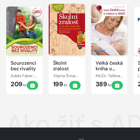
Sourozenci
Školní
Velká česká
bez rivality
zralost
kniha o
matce a
Adele Faber, Elaine Mazlish
Vlasta Šmardová, Jiřina Bednářová
MUDr. Taťána Hanáková
L
dítěti
209
199
389
Kč
Kč
Kč
Ako žiť s 