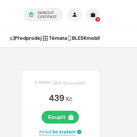
DÁRKOVÝ
CERTIFIKÁT
0
Předprodej
Témata
BLESKmobil
E-KNIHA
(
EPUB
,
PDF pro čtečky
)
439
Kč
Koupit
Ihned
ke stažení
?