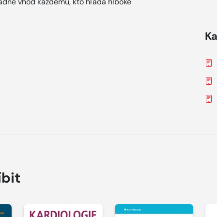
padne vhod každému, kto hľadá hlboké
Ka
íbit