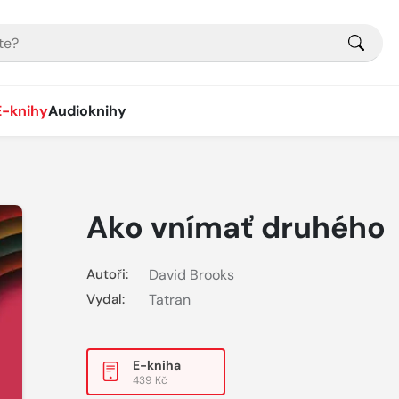
E-knihy
Audioknihy
Ako vnímať druhého
Autoři:
David Brooks
Vydal:
Tatran
E-kniha
439 Kč