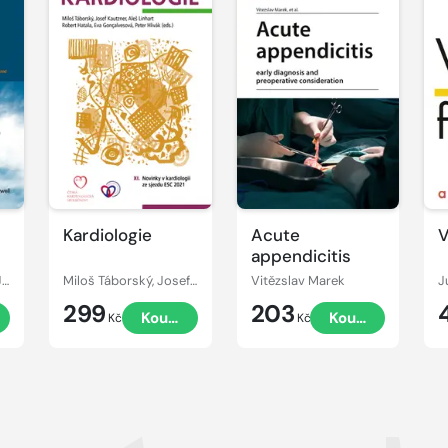
Kardiologie
Acute
V
appendicitis
Christian Wittekind, James D. Brierley, Mary K. Gospodarowicz
Miloš Táborský, Josef Kautzner, Aleš Linhart
Vitězslav Marek
J
299
203
Koupit
Koupit
Kč
Kč