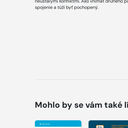
neustálymi konfliktmi. Ako vnímať druhého 
spojenie a túži byť pochopený.
Mohlo by se vám také l