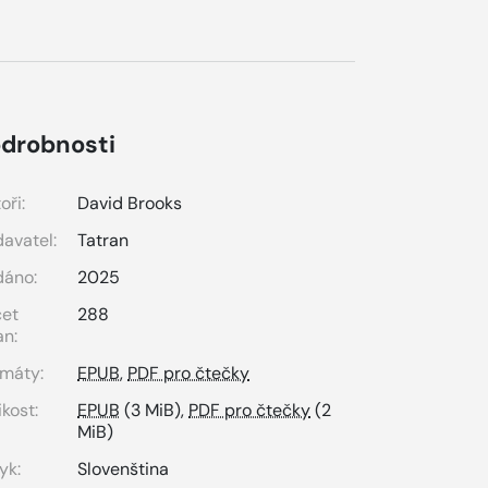
drobnosti
oři:
David Brooks
avatel:
Tatran
dáno:
2025
čet
288
an:
máty:
EPUB
,
PDF pro čtečky
ikost:
EPUB
(3 MiB),
PDF pro čtečky
(2
MiB)
yk:
Slovenština