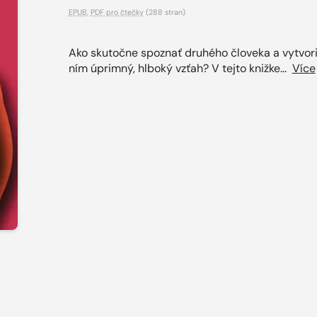
EPUB
,
PDF pro čtečky
(288 stran)
Ako skutočne spoznať druhého človeka a vytvoriť
ním úprimný, hlboký vzťah? V tejto knižke...
Více