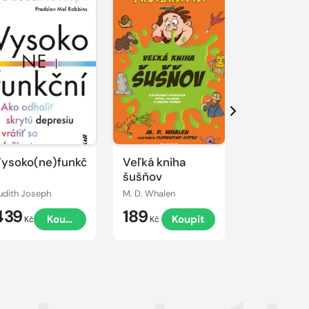
Další
ysoko(ne)funkční
Veľká kniha
Ošetřovat
šušňov
postupy p
zdravotni
udith Joseph
M. D. Whalen
záchranáře
439
189
424
Koupit
Koupit
2., přepr
Kč
Kč
Kč
vydání