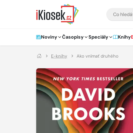
Přejít na hlavní obsah
VYHLEDÁVÁNÍ
Hlavní navigace
Noviny
Časopisy
Speciály
Knihy
E-knihy
Ako vnímať druhého