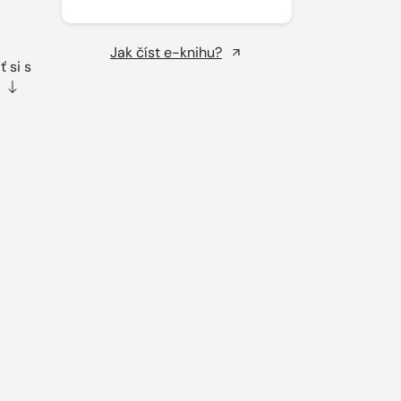
Jak číst e-knihu?
 si s