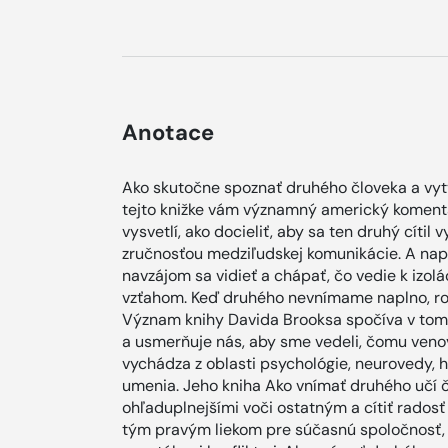
Anotace
Ako skutočne spoznať druhého človeka a vytv
tejto knižke vám významný americký komentá
vysvetlí, ako docieliť, aby sa ten druhý cíti
zručnosťou medziľudskej komunikácie. A napr
navzájom sa vidieť a chápať, čo vedie k izol
vzťahom. Keď druhého nevnímame naplno, rob
Význam knihy Davida Brooksa spočíva v tom,
a usmerňuje nás, aby sme vedeli, čomu venov
vychádza z oblasti psychológie, neurovedy, h
umenia. Jeho kniha Ako vnímať druhého učí č
ohľaduplnejšími voči ostatným a cítiť radosť
tým pravým liekom pre súčasnú spoločnosť, k