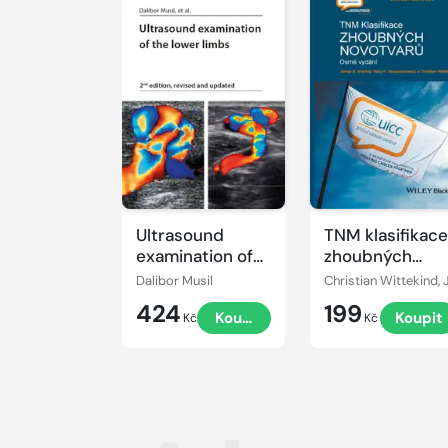
Ultrasound
TNM klasifikace
examination of
zhoubných
the lower limbs
novotvarů
Dalibor Musil
424
199
Koupit
Koupit
Kč
Kč