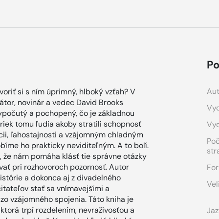
Po
Aut
oriť si s ním úprimný, hlboký vzťah? V
tor, novinár a vedec David Brooks
Vyd
l vypočutý a pochopený, čo je základnou
iek tomu ľudia akoby stratili schopnosť
Vy
ácii, ľahostajnosti a vzájomným chladným
Po
íme ho prakticky neviditeľným. A to bolí.
str
 že nám pomáha klásť tie správne otázky
ať pri rozhovoroch pozornosť. Autor
For
istórie a dokonca aj z divadelného
Vel
itateľov stať sa vnímavejšími a
 zo vzájomného spojenia. Táto kniha je
torá trpí rozdelením, nevraživosťou a
Jaz