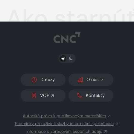
Ako starnúť
PŘEPNOUT SVĚTLÝ/TMAVÝ REŽIM
Dotazy
O nás
VOP
Kontakty
Autorská práva k publikovaným materiálům
Podmínky pro užívání služby informační společnosti
Informace o zpracování osobních údajů