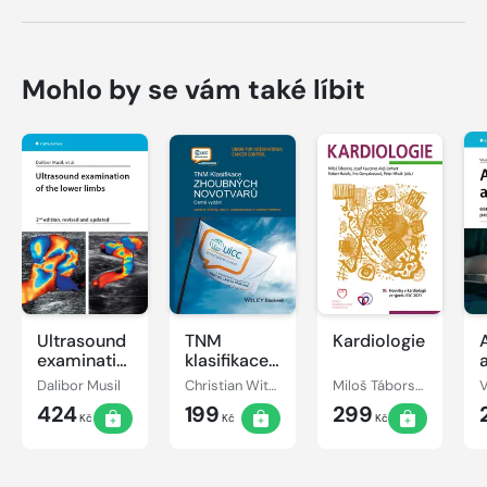
Mohlo by se vám také líbit
Ultrasound
TNM
Kardiologie
examination
klasifikace
of the
zhoubných
Dalibor Musil
Christian Wittekind, James D. Brierley, Mary K. Gospodarowicz
Miloš Táborský, Josef Kautzner, Aleš Linhart
lower limbs
novotvarů
424
199
299
Kč
Kč
Kč