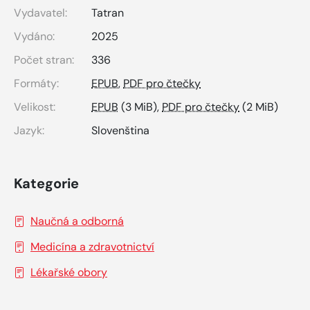
Vydavatel:
Tatran
Vydáno:
2025
Počet stran:
336
Formáty:
EPUB
,
PDF pro čtečky
Velikost:
EPUB
(3 MiB),
PDF pro čtečky
(2 MiB)
Jazyk:
Slovenština
Kategorie
Naučná a odborná
Medicína a zdravotnictví
Lékařské obory