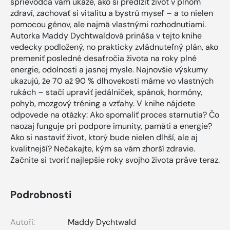
sprievodca vám ukáže, ako si predĺžiť život v plnom
zdraví, zachovať si vitalitu a bystrú myseľ – a to nielen
pomocou génov, ale najmä vlastnými rozhodnutiami.
Autorka Maddy Dychtwaldová prináša v tejto knihe
vedecky podložený, no prakticky zvládnuteľný plán, ako
premeniť posledné desaťročia života na roky plné
energie, odolnosti a jasnej mysle. Najnovšie výskumy
ukazujú, že 70 až 90 % dlhovekosti máme vo vlastných
rukách – stačí upraviť jedálniček, spánok, hormóny,
pohyb, mozgový tréning a vzťahy. V knihe nájdete
odpovede na otázky: Ako spomaliť proces starnutia? Čo
naozaj funguje pri podpore imunity, pamäti a energie?
Ako si nastaviť život, ktorý bude nielen dlhší, ale aj
kvalitnejší? Nečakajte, kým sa vám zhorší zdravie.
Začnite si tvoriť najlepšie roky svojho života práve teraz.
Podrobnosti
Autoři:
Maddy Dychtwald