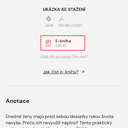
UKÁZKA KE STAŽENÍ
EPUB
PDF PRO ČTEČKY
E-kniha
539 Kč
EPUB
,
PDF pro čtečky
(336 stran)
Jak číst e-knihu?
Anotace
Dnešné ženy majú pred sebou desiatky rokov života
navyše. Prečo ich nevyužiť naplno? Tento praktický