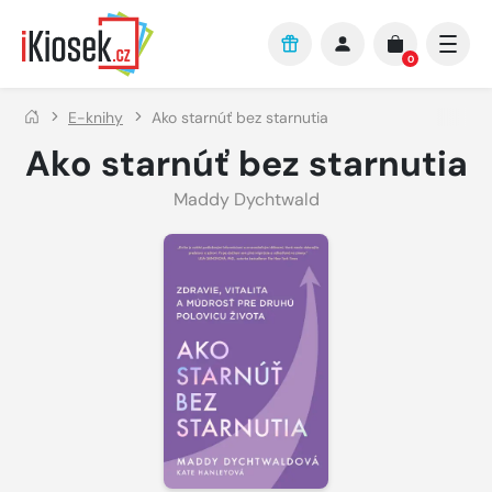
Přejít na hlavní obsah
0
E-knihy
Ako starnúť bez starnutia
Ako starnúť bez starnutia
Maddy Dychtwald